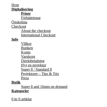
Hem
Digitalisering
Priser
Förbättringar
Önskelista
Checkout
About the checkout
International Checkout
Info
Villkor
Butiken
Konto
Varukorg
Direktbetalning
Hyr en projektor
Super 8 / Standard 8
Projektorer – Tips & Trix
Press
Butik
Super 8 and 16mm on demand
Kategorier
0
kr
0 artiklar