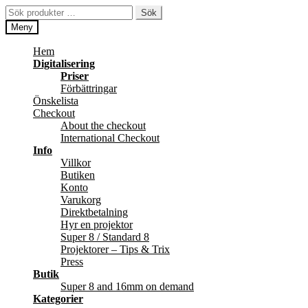
Hoppa
Hoppa
Sök
Sök
till
till
efter:
Meny
navigering
innehåll
Hem
Digitalisering
Priser
Förbättringar
Önskelista
Checkout
About the checkout
International Checkout
Info
Villkor
Butiken
Konto
Varukorg
Direktbetalning
Hyr en projektor
Super 8 / Standard 8
Projektorer – Tips & Trix
Press
Butik
Super 8 and 16mm on demand
Kategorier