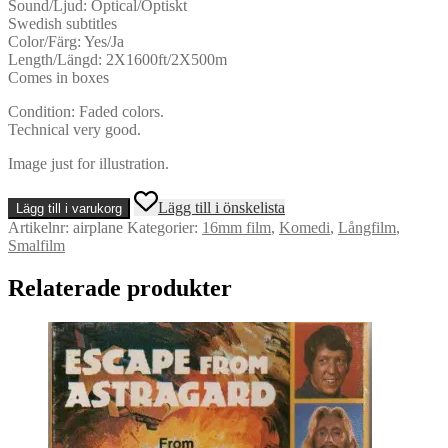
Sound/Ljud: Optical/Optiskt
Swedish subtitles
Color/Färg: Yes/Ja
Length/Längd: 2X1600ft/2X500m
Comes in boxes
Condition: Faded colors.
Technical very good.
Image just for illustration.
Airplane!
Lägg till i önskelista
Lägg till i varukorg
/
Artikelnr:
airplane
Kategorier:
16mm film
,
Komedi
,
Långfilm
,
Titta
Smalfilm
Vi
Flyger
Relaterade produkter
-
16mm
-
Full
feature
mängd