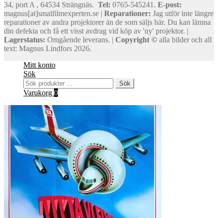
34, port A , 64534 Strängnäs.
Tel:
0765-545241.
E-post:
magnus[at]smalfilmexperten.se |
Reparationer:
Jag utför inte längre
reparationer av andra projektorer än de som säljs här. Du kan lämna
din defekta och få ett visst avdrag vid köp av 'ny' projektor. |
Lagerstatus:
Omgående leverans. |
Copyright ©
alla bilder och all
text: Magnus Lindfors 2026.
Mitt konto
Sök
Sök
Sök
efter:
Varukorg
0