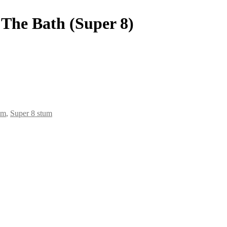
 The Bath (Super 8)
lm
,
Super 8 stum