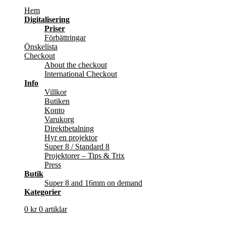
Hem
Digitalisering
Priser
Förbättringar
Önskelista
Checkout
About the checkout
International Checkout
Info
Villkor
Butiken
Konto
Varukorg
Direktbetalning
Hyr en projektor
Super 8 / Standard 8
Projektorer – Tips & Trix
Press
Butik
Super 8 and 16mm on demand
Kategorier
0
kr
0 artiklar