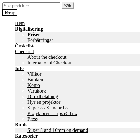
Hoppa
Hoppa
Sök
Sök
till
till
efter:
Meny
navigering
innehåll
Hem
Digitalisering
Priser
Förbättringar
Önskelista
Checkout
About the checkout
International Checkout
Info
Villkor
Butiken
Konto
Varukorg
Direktbetalning
Hyr en projektor
Super 8 / Standard 8
Projektorer – Tips & Trix
Press
Butik
Super 8 and 16mm on demand
Kategorier