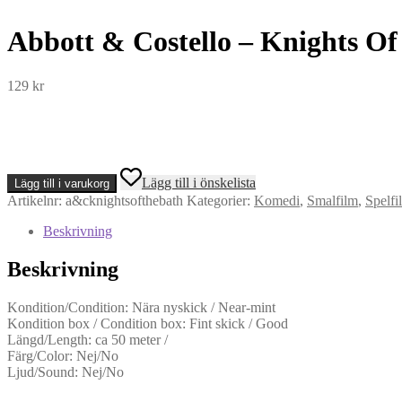
Abbott & Costello – Knights Of
129
kr
Abbott
Lägg till i önskelista
Lägg till i varukorg
&
Artikelnr:
a&cknightsofthebath
Kategorier:
Komedi
,
Smalfilm
,
Spelfi
Costello
-
Beskrivning
Knights
Of
Beskrivning
The
Bath
(Super
Kondition/Condition: Nära nyskick / Near-mint
8)
Kondition box / Condition box: Fint skick / Good
mängd
Längd/Length: ca 50 meter /
Färg/Color: Nej/No
Ljud/Sound: Nej/No