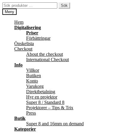
Hoppa
Hoppa
Sök
Sök
till
till
efter:
Meny
navigering
innehåll
Hem
Digitalisering
Priser
Förbättringar
Önskelista
Checkout
About the checkout
International Checkout
Info
Villkor
Butiken
Konto
Varukorg
Direktbetalning
Hyr en projektor
Super 8 / Standard 8
Projektorer – Tips & Trix
Press
Butik
Super 8 and 16mm on demand
Kategorier