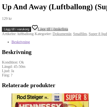
Up And Away (Luftballong) (Sup
129
kr
Up
Lägg till i önskelista
Lägg till i varukorg
And
Artikelnr:
luftballong
Kategorier:
Dokumentär
,
Smalfilm
,
Super 8 ljud
Away
(Luftballong)
Beskrivning
(Super
8,
Beskrivning
ljud)
mängd
Kondition: Ok
Längd: 45-50m
Ljud: Ja
Färg: ?
Relaterade produkter