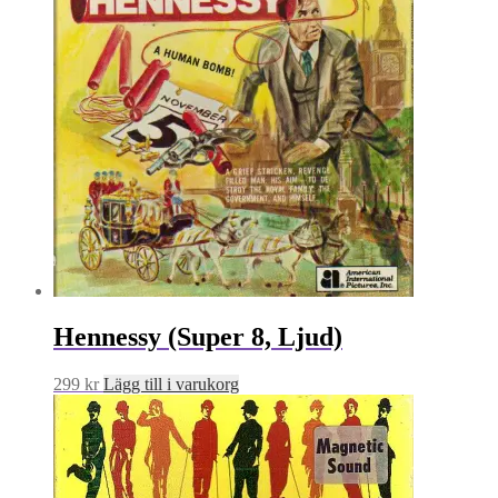
Hennessy (Super 8, Ljud)
299
kr
Lägg till i varukorg