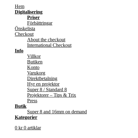
Hem
Digitalisering
Priser
Förbättringar
Önskelista
Checkout
About the checkout
International Checkout
Info
Villkor
Butiken
Konto
Varukorg
Direktbetalning
Hyr en projektor
Super 8 / Standard 8
Projektorer – Tips & Trix
Press
Butik
Super 8 and 16mm on demand
Kategorier
0
kr
0 artiklar