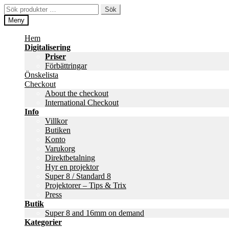
Hoppa
Hoppa
Sök
Sök
till
till
efter:
Meny
navigering
innehåll
Hem
Digitalisering
Priser
Förbättringar
Önskelista
Checkout
About the checkout
International Checkout
Info
Villkor
Butiken
Konto
Varukorg
Direktbetalning
Hyr en projektor
Super 8 / Standard 8
Projektorer – Tips & Trix
Press
Butik
Super 8 and 16mm on demand
Kategorier