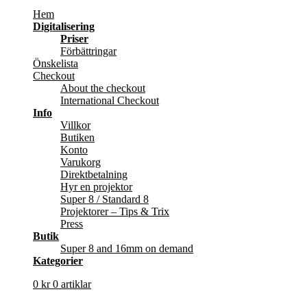
Hem
Digitalisering
Priser
Förbättringar
Önskelista
Checkout
About the checkout
International Checkout
Info
Villkor
Butiken
Konto
Varukorg
Direktbetalning
Hyr en projektor
Super 8 / Standard 8
Projektorer – Tips & Trix
Press
Butik
Super 8 and 16mm on demand
Kategorier
0
kr
0 artiklar