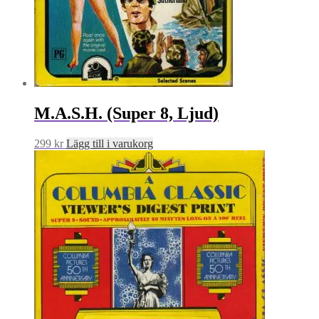
M.A.S.H. (Super 8, Ljud)
299
kr
Lägg till i varukorg