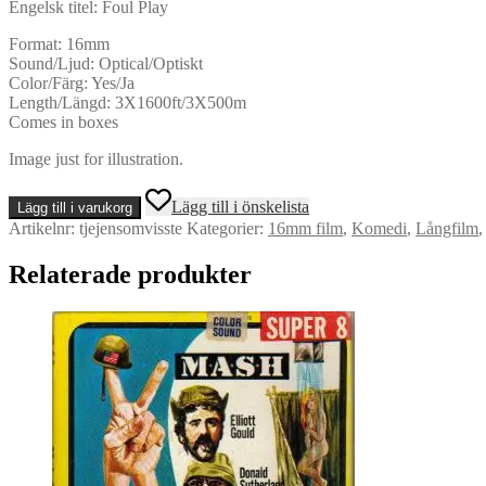
Engelsk titel: Foul Play
Format: 16mm
Sound/Ljud: Optical/Optiskt
Color/Färg: Yes/Ja
Length/Längd: 3X1600ft/3X500m
Comes in boxes
Image just for illustration.
Tjejen
Lägg till i önskelista
Lägg till i varukorg
Som
Artikelnr:
tjejensomvisste
Kategorier:
16mm film
,
Komedi
,
Långfilm
Visste
För
Relaterade produkter
Mycket
-
16mm
-
Full
feature
mängd