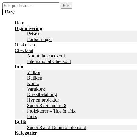
Hoppa
Hoppa
Sök
Sök
till
till
efter:
Meny
navigering
innehåll
Hem
Digitalisering
Priser
Förbättringar
Önskelista
Checkout
About the checkout
International Checkout
Info
Villkor
Butiken
Konto
Varukorg
Direktbetalning
Hyr en projektor
Super 8 / Standard 8
Projektorer – Tips & Trix
Press
Butik
Super 8 and 16mm on demand
Kategorier