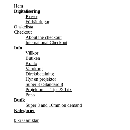
Hem
Digitalisering
Priser
Förbättringar
Önskelista
Checkout
About the checkout
International Checkout
Info
Villkor
Butiken
Konto
Varukorg
Direktbetalning
Hyr en projektor
Super 8 / Standard 8
Projektorer – Tips & Trix
Press
Butik
Super 8 and 16mm on demand
Kategorier
0
kr
0 artiklar