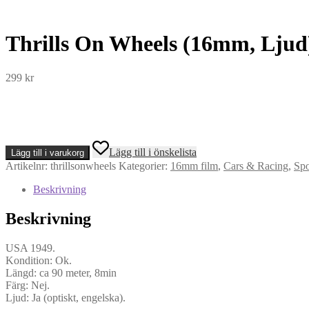
Thrills On Wheels (16mm, Ljud
299
kr
Thrills
Lägg till i önskelista
Lägg till i varukorg
On
Artikelnr:
thrillsonwheels
Kategorier:
16mm film
,
Cars & Racing
,
Spo
Wheels
(16mm,
Beskrivning
Ljud)
mängd
Beskrivning
USA 1949.
Kondition: Ok.
Längd: ca 90 meter, 8min
Färg: Nej.
Ljud: Ja (optiskt, engelska).