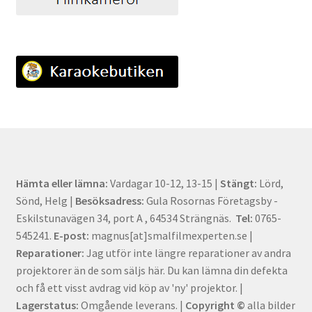
Hämta eller lämna:
Vardagar 10-12, 13-15 |
Stängt:
Lörd,
Sönd, Helg |
Besöksadress:
Gula Rosornas Företagsby -
Eskilstunavägen 34, port A , 64534 Strängnäs.
Tel:
0765-
545241.
E-post:
magnus[at]smalfilmexperten.se |
Reparationer:
Jag utför inte längre reparationer av andra
projektorer än de som säljs här. Du kan lämna din defekta
och få ett visst avdrag vid köp av 'ny' projektor. |
Lagerstatus:
Omgående leverans. |
Copyright ©
alla bilder