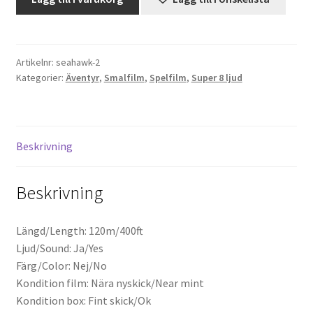
Sea
Hawk
Projektorer – Tips & Trix
(Super
8,
Artikelnr:
seahawk-2
Press
Kategorier:
Äventyr
,
Smalfilm
,
Spelfilm
,
Super 8 ljud
Ljud)
mängd
Butik
Super 8 and 16mm on demand
Beskrivning
Kategorier
Beskrivning
Längd/Length: 120m/400ft
Ljud/Sound: Ja/Yes
Färg/Color: Nej/No
Kondition film: Nära nyskick/Near mint
Kondition box: Fint skick/Ok