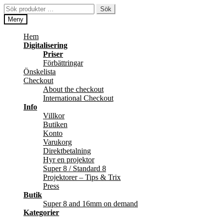
Hoppa
Hoppa
Sök
Sök
till
till
efter:
Meny
navigering
innehåll
Hem
Digitalisering
Priser
Förbättringar
Önskelista
Checkout
About the checkout
International Checkout
Info
Villkor
Butiken
Konto
Varukorg
Direktbetalning
Hyr en projektor
Super 8 / Standard 8
Projektorer – Tips & Trix
Press
Butik
Super 8 and 16mm on demand
Kategorier