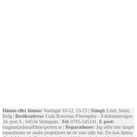
Hämta eller lämna:
Vardagar 10-12, 13-15 |
Stängt:
Lörd, Sönd,
Helg |
Besöksadress:
Gula Rosornas Företagsby - Eskilstunavägen
34, port A , 64534 Strängnäs.
Tel:
0765-545241.
E-post:
magnus[at]smalfilmexperten.se |
Reparationer:
Jag utför inte längre
reparationer av andra projektorer än de som säljs här. Du kan lämna