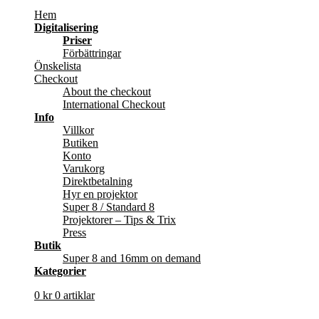
Hem
Digitalisering
Priser
Förbättringar
Önskelista
Checkout
About the checkout
International Checkout
Info
Villkor
Butiken
Konto
Varukorg
Direktbetalning
Hyr en projektor
Super 8 / Standard 8
Projektorer – Tips & Trix
Press
Butik
Super 8 and 16mm on demand
Kategorier
0
kr
0 artiklar