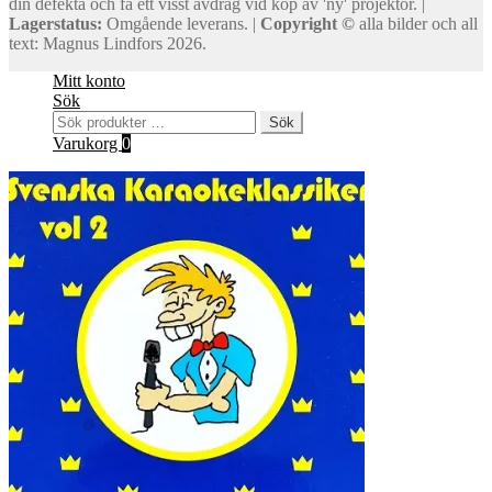
din defekta och få ett visst avdrag vid köp av 'ny' projektor. |
Lagerstatus:
Omgående leverans. |
Copyright ©
alla bilder och all
text: Magnus Lindfors 2026.
Mitt konto
Sök
Sök
Sök
efter:
Varukorg
0