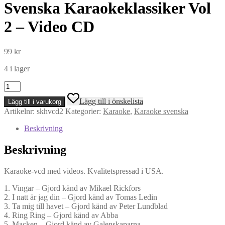
Svenska Karaokeklassiker Vol
2 – Video CD
99
kr
4 i lager
Svenska
Karaokeklassiker
Lägg till i önskelista
Lägg till i varukorg
Vol
Artikelnr:
skhvcd2
Kategorier:
Karaoke
,
Karaoke svenska
2
-
Beskrivning
Video
CD
Beskrivning
mängd
Karaoke-vcd med videos. Kvalitetspressad i USA.
1. Vingar – Gjord känd av Mikael Rickfors
2. I natt är jag din – Gjord känd av Tomas Ledin
3. Ta mig till havet – Gjord känd av Peter Lundblad
4. Ring Ring – Gjord känd av Abba
5. Macken – Gjord känd av Galenskaparna