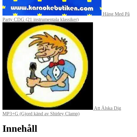
Häng Med På
Party CDG (21 instrumentala klassiker)
Att Älska Dig
MP3+G (Gjord känd av Shirley Clamp)
Innehåll