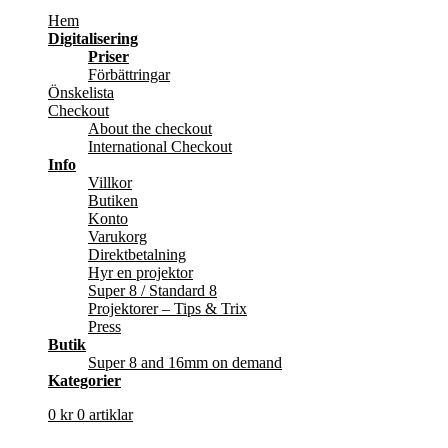
Hem
Digitalisering
Priser
Förbättringar
Önskelista
Checkout
About the checkout
International Checkout
Info
Villkor
Butiken
Konto
Varukorg
Direktbetalning
Hyr en projektor
Super 8 / Standard 8
Projektorer – Tips & Trix
Press
Butik
Super 8 and 16mm on demand
Kategorier
0
kr
0 artiklar