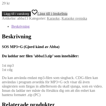
29
kr
SOS
Lägg till i önskelista
Lägg till i varukorg
MP3+G
Artikelnr:
abba13
Kategorier:
Karaoke
,
Karaoke svenska
(Gjord
känd
Beskrivning
av
Abba)
Beskrivning
mängd
SOS MP3+G (Gjord känd av Abba)
Du l
addar ner filen ’abba13.zip’ som innehåller:
1st mp3
1st cdg
Du kan använda endast mp3-filen som singback. CDG-filen kan
användas i program avsedda för MP3+G och visar då även
sångtexten som färgas in allteftersom du skall sjunga, som en video.
Innan du laddar ner måste du försäkra dig om att din enhet kan
hantera formatet .zip (PC)
Relaterade produkter