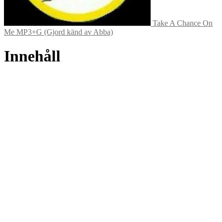
Take A Chance On
Me MP3+G (Gjord känd av Abba)
Innehåll