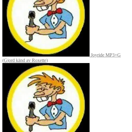
Joyride MP3+G
(Gjord känd av Roxette)