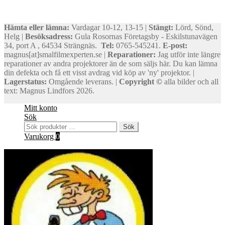
Hämta eller lämna:
Vardagar 10-12, 13-15 |
Stängt:
Lörd, Sönd,
Helg |
Besöksadress:
Gula Rosornas Företagsby - Eskilstunavägen
34, port A , 64534 Strängnäs.
Tel:
0765-545241.
E-post:
magnus[at]smalfilmexperten.se |
Reparationer:
Jag utför inte längre
reparationer av andra projektorer än de som säljs här. Du kan lämna
din defekta och få ett visst avdrag vid köp av 'ny' projektor. |
Lagerstatus:
Omgående leverans. |
Copyright ©
alla bilder och all
text: Magnus Lindfors 2026.
Mitt konto
Sök
Sök
Sök
efter:
Varukorg
0