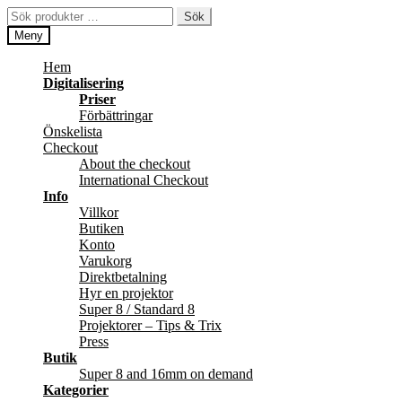
Hoppa
Hoppa
Sök
Sök
till
till
efter:
Meny
navigering
innehåll
Hem
Digitalisering
Priser
Förbättringar
Önskelista
Checkout
About the checkout
International Checkout
Info
Villkor
Butiken
Konto
Varukorg
Direktbetalning
Hyr en projektor
Super 8 / Standard 8
Projektorer – Tips & Trix
Press
Butik
Super 8 and 16mm on demand
Kategorier