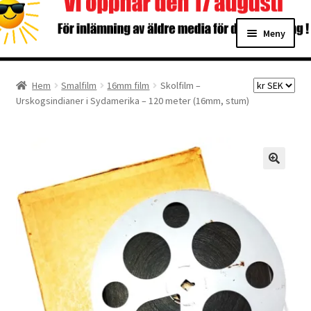
Hoppa
Hoppa
Meny
till
till
navigering
innehåll
Hem
Hem
Smalfilm
16mm film
Skolfilm –
Urskogsindianer i Sydamerika – 120 meter (16mm, stum)
Digitalisering
Priser
Förbättringar
Önskelista
Checkout
About the checkout