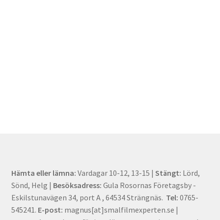
Hämta eller lämna:
Vardagar 10-12, 13-15 |
Stängt:
Lörd,
Sönd, Helg |
Besöksadress:
Gula Rosornas Företagsby -
Eskilstunavägen 34, port A , 64534 Strängnäs.
Tel:
0765-
545241.
E-post:
magnus[at]smalfilmexperten.se |