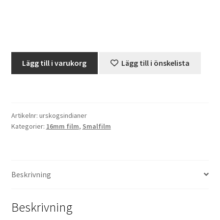
Projektorer – Tips & Trix
Press
Skolfilm
Lägg till i varukorg
Lägg till i önskelista
-
Butik
Urskogsindianer
i
Super 8 and 16mm on demand
Sydamerika
Artikelnr:
urskogsindianer
-
Kategorier:
16mm film
,
Smalfilm
Kategorier
120
meter
(16mm,
stum)
Beskrivning
mängd
Beskrivning