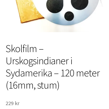
International Checkout
Info
Villkor
Butiken
Skolfilm –
Konto
Urskogsindianer i
Sydamerika – 120 meter
Varukorg
(16mm, stum)
Direktbetalning
Hyr en projektor
229
kr
Super 8 / Standard 8