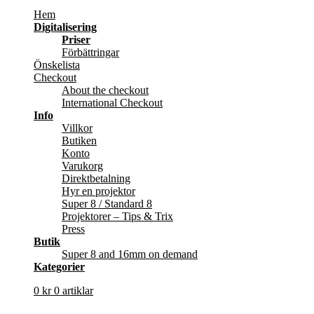
Hem
Digitalisering
Priser
Förbättringar
Önskelista
Checkout
About the checkout
International Checkout
Info
Villkor
Butiken
Konto
Varukorg
Direktbetalning
Hyr en projektor
Super 8 / Standard 8
Projektorer – Tips & Trix
Press
Butik
Super 8 and 16mm on demand
Kategorier
0
kr
0 artiklar