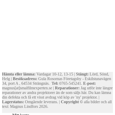
Hämta eller lämna:
Vardagar 10-12, 13-15 |
Stängt:
Lörd, Sönd,
Helg |
Besöksadress:
Gula Rosornas Företagsby - Eskilstunavägen
34, port A , 64534 Strängnäs.
Tel:
0765-545241.
E-post:
magnus[at]smalfilmexperten.se |
Reparationer:
Jag utför inte längre
reparationer av andra projektorer än de som säljs här. Du kan lämna
din defekta och få ett visst avdrag vid köp av 'ny' projektor. |
Lagerstatus:
Omgående leverans. |
Copyright ©
alla bilder och all
text: Magnus Lindfors 2026.