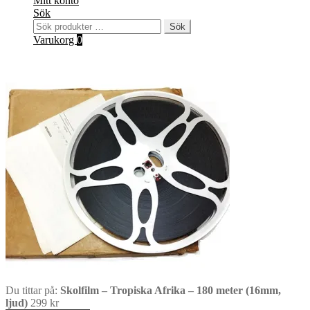
Mitt konto
Sök
Sök
Sök
efter:
Varukorg
0
Du tittar på:
Skolfilm – Tropiska Afrika – 180 meter (16mm,
ljud)
299
kr