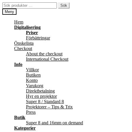
Hoppa
Hoppa
Sök
Sök
till
till
efter:
Meny
navigering
innehåll
Hem
Digitalisering
Priser
Förbättringar
Önskelista
Checkout
About the checkout
International Checkout
Info
Villkor
Butiken
Konto
Varukorg
Direktbetalning
Hyr en projektor
Super 8 / Standard 8
Projektorer – Tips & Trix
Press
Butik
Super 8 and 16mm on demand
Kategorier