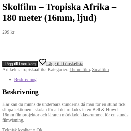
Skolfilm – Tropiska Afrika –
180 meter (16mm, ljud)
299
kr
Skolfilm
Lägg till i önskelista
Lägg till i varukorg
-
Artikelnr:
tropiskaafrika
Kategorier:
16mm film
,
Smalfilm
Tropiska
Afrika
Beskrivning
-
180
Beskrivning
meter
(16mm,
ljud)
Här kan du minns de underbara stunderna då man för en stund fick
mängd
slippa lektionen i skolan för att det rullades in en Bell & Howell
16mm filmprojektor och läraren mörklade klassrummet för en stunds
filmvisning.
Teknisk kvalitet = Ok