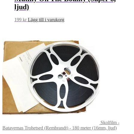
ljud)
199
kr
Lägg till i varukorg
Skolfilm -
Batavernas Trohetsed (Rembrandt) - 180 meter (16mm, ljud)