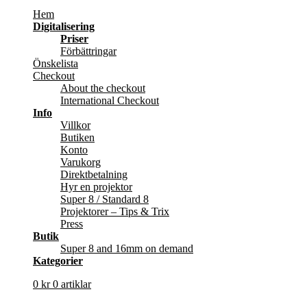
Hem
Digitalisering
Priser
Förbättringar
Önskelista
Checkout
About the checkout
International Checkout
Info
Villkor
Butiken
Konto
Varukorg
Direktbetalning
Hyr en projektor
Super 8 / Standard 8
Projektorer – Tips & Trix
Press
Butik
Super 8 and 16mm on demand
Kategorier
0
kr
0 artiklar