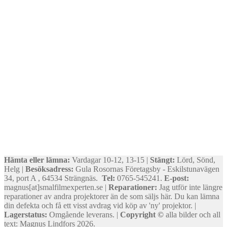
Hämta eller lämna:
Vardagar 10-12, 13-15 |
Stängt:
Lörd, Sönd,
Helg |
Besöksadress:
Gula Rosornas Företagsby - Eskilstunavägen
34, port A , 64534 Strängnäs.
Tel:
0765-545241.
E-post:
magnus[at]smalfilmexperten.se |
Reparationer:
Jag utför inte längre
reparationer av andra projektorer än de som säljs här. Du kan lämna
din defekta och få ett visst avdrag vid köp av 'ny' projektor. |
Lagerstatus:
Omgående leverans. |
Copyright ©
alla bilder och all
text: Magnus Lindfors 2026.