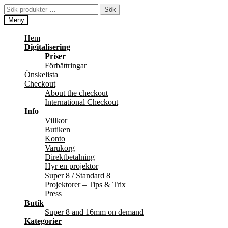
Hoppa
Hoppa
Sök
Sök
till
till
efter:
Meny
navigering
innehåll
Hem
Digitalisering
Priser
Förbättringar
Önskelista
Checkout
About the checkout
International Checkout
Info
Villkor
Butiken
Konto
Varukorg
Direktbetalning
Hyr en projektor
Super 8 / Standard 8
Projektorer – Tips & Trix
Press
Butik
Super 8 and 16mm on demand
Kategorier