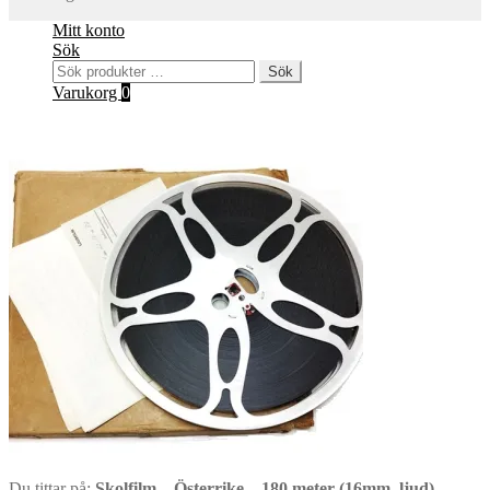
Mitt konto
Sök
Sök
Sök
efter:
Varukorg
0
Du tittar på:
Skolfilm – Österrike – 180 meter (16mm, ljud)