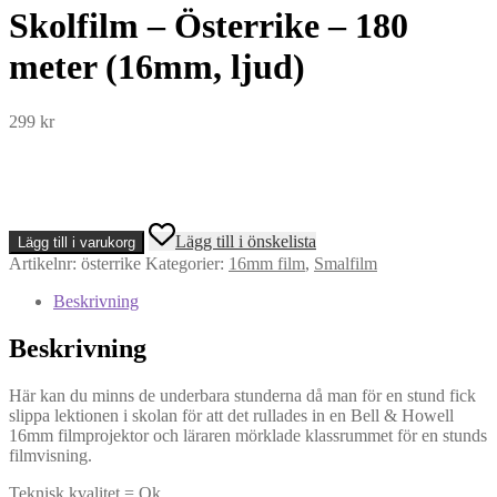
Skolfilm – Österrike – 180
meter (16mm, ljud)
299
kr
Skolfilm
Lägg till i önskelista
Lägg till i varukorg
-
Artikelnr:
österrike
Kategorier:
16mm film
,
Smalfilm
Österrike
-
Beskrivning
180
meter
Beskrivning
(16mm,
ljud)
mängd
Här kan du minns de underbara stunderna då man för en stund fick
slippa lektionen i skolan för att det rullades in en Bell & Howell
16mm filmprojektor och läraren mörklade klassrummet för en stunds
filmvisning.
Teknisk kvalitet = Ok