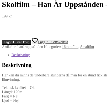
Skolfilm – Han Är Uppstånden 
199
kr
Skolfilm
Lägg till i önskelista
Lägg till i varukorg
-
Artikelnr:
hanäruppstånden
Kategorier:
16mm film
,
Smalfilm
Han
Är
Beskrivning
Uppstånden
-
Beskrivning
120
meter
(16mm,
Här kan du minns de underbara stunderna då man för en stund fick sli
stum)
filmvisning.
mängd
Teknisk kvalitet = Ok
Längd: 120m
Färg = Nej
Ljud = Nej