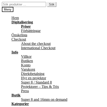
Hoppa
Hoppa
Sök
Sök
till
till
efter:
Meny
navigering
innehåll
Hem
Digitalisering
Priser
Förbättringar
Önskelista
Checkout
About the checkout
International Checkout
Info
Villkor
Butiken
Konto
Varukorg
Direktbetalning
Hyr en projektor
Super 8 / Standard 8
Projektorer – Tips & Trix
Press
Butik
Super 8 and 16mm on demand
Kategorier