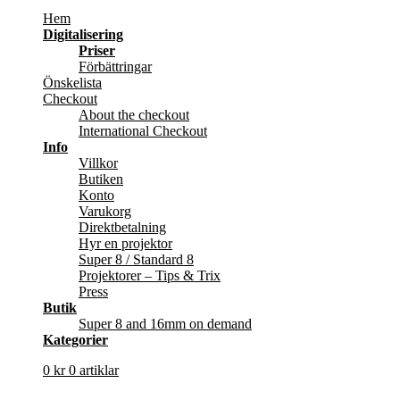
Hem
Digitalisering
Priser
Förbättringar
Önskelista
Checkout
About the checkout
International Checkout
Info
Villkor
Butiken
Konto
Varukorg
Direktbetalning
Hyr en projektor
Super 8 / Standard 8
Projektorer – Tips & Trix
Press
Butik
Super 8 and 16mm on demand
Kategorier
0
kr
0 artiklar