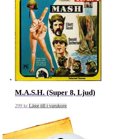
M.A.S.H. (Super 8, Ljud)
299
kr
Lägg till i varukorg