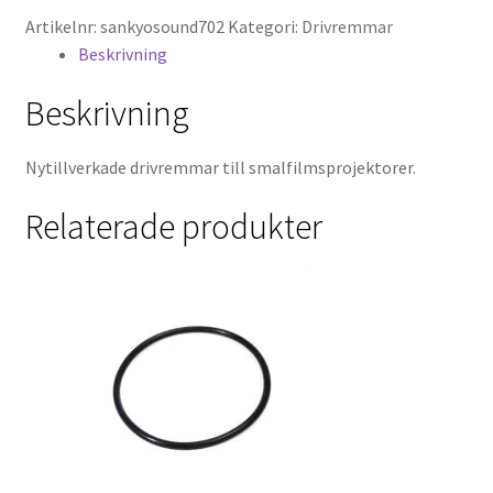
-
Hyr en projektor
Artikelnr:
sankyosound702
Kategori:
Drivremmar
Drivrem
Beskrivning
mängd
Super 8 / Standard 8
Beskrivning
Projektorer – Tips & Trix
Nytillverkade drivremmar till smalfilmsprojektorer.
Press
Relaterade produkter
Butik
Super 8 and 16mm on demand
Kategorier