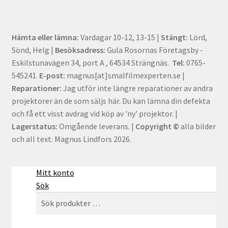
Hämta eller lämna:
Vardagar 10-12, 13-15 |
Stängt:
Lörd,
Sönd, Helg |
Besöksadress:
Gula Rosornas Företagsby -
Eskilstunavägen 34, port A , 64534 Strängnäs.
Tel:
0765-
545241.
E-post:
magnus[at]smalfilmexperten.se |
Reparationer:
Jag utför inte längre reparationer av andra
projektorer än de som säljs här. Du kan lämna din defekta
och få ett visst avdrag vid köp av 'ny' projektor. |
Lagerstatus:
Omgående leverans. |
Copyright ©
alla bilder
och all text: Magnus Lindfors 2026.
Mitt konto
Sök
Sök
Sök
efter: