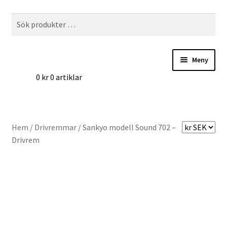
Hoppa
Hoppa
Sök
Sök
till
till
efter:
navigering
innehåll
Meny
0
kr
0 artiklar
Hem
Digitalisering
Hem
/
Drivremmar
/
Sankyo modell Sound 702 –
Priser
Drivrem
Förbättringar
Önskelista
Checkout