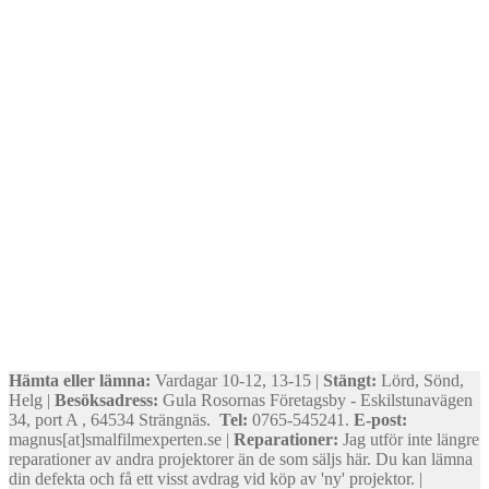
Hämta eller lämna:
Vardagar 10-12, 13-15 |
Stängt:
Lörd, Sönd,
Helg |
Besöksadress:
Gula Rosornas Företagsby - Eskilstunavägen
34, port A , 64534 Strängnäs.
Tel:
0765-545241.
E-post:
magnus[at]smalfilmexperten.se |
Reparationer:
Jag utför inte längre
reparationer av andra projektorer än de som säljs här. Du kan lämna
din defekta och få ett visst avdrag vid köp av 'ny' projektor. |