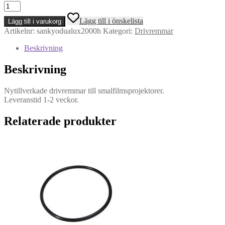
Sankyo
modell
Lägg till i önskelista
Lägg till i varukorg
Dualux
Artikelnr:
sankyodualux2000h
Kategori:
Drivremmar
2000
H
Beskrivning
-
Drivrem
Beskrivning
mängd
Nytillverkade drivremmar till smalfilmsprojektorer.
Leveranstid 1-2 veckor.
Relaterade produkter