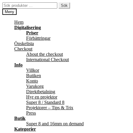
Hoppa
Hoppa
Sök
Sök
till
till
efter:
Meny
navigering
innehåll
Hem
Digitalisering
Priser
Förbättringar
Önskelista
Checkout
About the checkout
International Checkout
Info
Villkor
Butiken
Konto
Varukorg
Direktbetalning
Hyr en projektor
Super 8 / Standard 8
Projektorer – Tips & Trix
Press
Butik
Super 8 and 16mm on demand
Kategorier