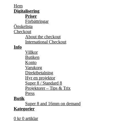
Hem
Digitalisering
Priser
Förbättringar
Önskelista
Checkout
About the checkout
International Checkout
Info
Villkor
Butiken
Konto
Varukorg
Direktbetalning
Hyr en projektor
Super 8 / Standard 8
Projektorer – Tips & Trix
Press
Butik
Super 8 and 16mm on demand
Kategorier
0
kr
0 artiklar