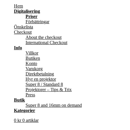
Hem
Digitalisering
Priser
Förbättringar
Önskelista
Checkout
About the checkout
International Checkout
Info
Villkor
Butiken
Konto
Varukorg
Direktbetalning
Hyr en projektor
Super 8 / Standard 8
Projektorer – Tips & Trix
Press
Butik
Super 8 and 16mm on demand
Kategorier
0
kr
0 artiklar