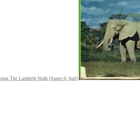
oing The Lambeth Walk (Super 8, ljud)