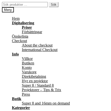
Hoppa
Hoppa
Sök
Sök
till
till
efter:
Meny
navigering
innehåll
Hem
Digitalisering
Priser
Förbättringar
Önskelista
Checkout
About the checkout
International Checkout
Info
Villkor
Butiken
Konto
Varukorg
Direktbetalning
Hyr en projektor
Super 8 / Standard 8
Projektorer – Tips & Trix
Press
Butik
Super 8 and 16mm on demand
Kategorier