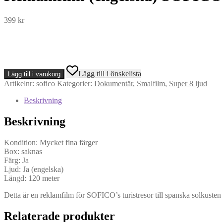
399
kr
Reklamfilm
Lägg till i önskelista
Lägg till i varukorg
(engelska)
Artikelnr:
sofico
Kategorier:
Dokumentär
,
Smalfilm
,
Super 8 ljud
SOFICO
Vacaciones
Beskrivning
Spanien
(Super
Beskrivning
8,
Ljud)
mängd
Kondition: Mycket fina färger
Box: saknas
Färg: Ja
Ljud: Ja (engelska)
Längd: 120 meter
Detta är en reklamfilm för SOFICO’s turistresor till spanska solkuste
Relaterade produkter