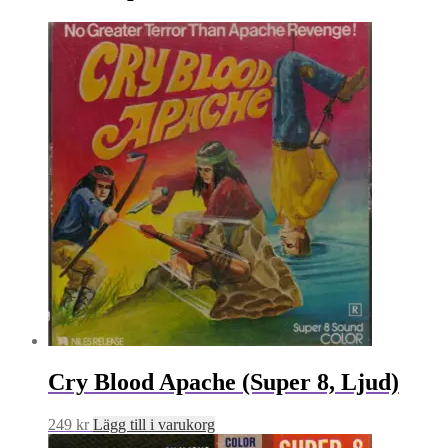
Cry Blood Apache (Super 8, Ljud)
249
kr
Lägg till i varukorg