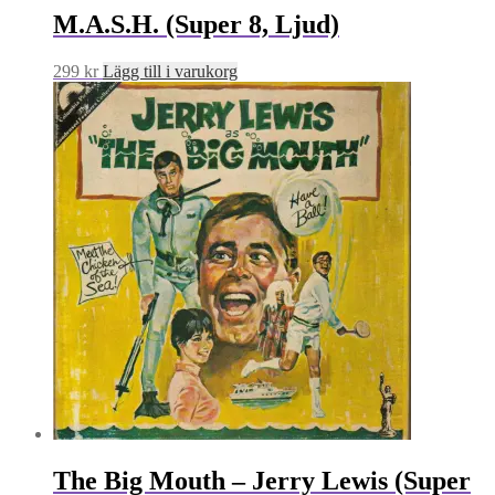
M.A.S.H. (Super 8, Ljud)
299
kr
Lägg till i varukorg
The Big Mouth – Jerry Lewis (Super