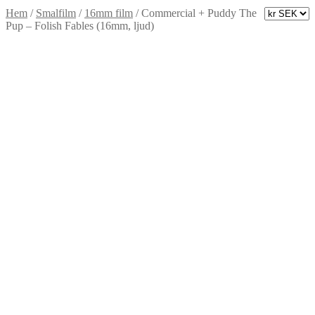
Hem
/
Smalfilm
/
16mm film
/
Commercial + Puddy The
Pup – Folish Fables (16mm, ljud)