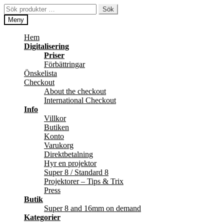
Hoppa
Hoppa
Sök
Sök
till
till
efter:
Meny
navigering
innehåll
Hem
Digitalisering
Priser
Förbättringar
Önskelista
Checkout
About the checkout
International Checkout
Info
Villkor
Butiken
Konto
Varukorg
Direktbetalning
Hyr en projektor
Super 8 / Standard 8
Projektorer – Tips & Trix
Press
Butik
Super 8 and 16mm on demand
Kategorier