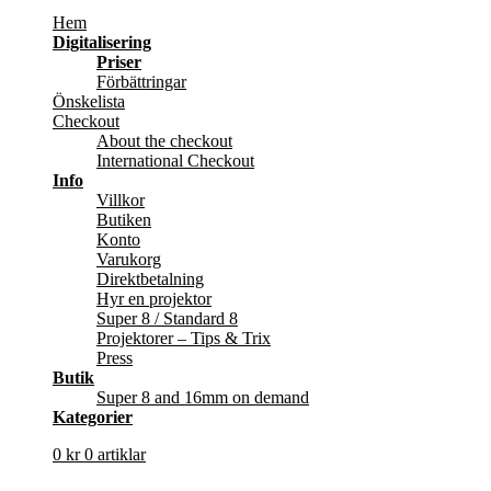
Hem
Digitalisering
Priser
Förbättringar
Önskelista
Checkout
About the checkout
International Checkout
Info
Villkor
Butiken
Konto
Varukorg
Direktbetalning
Hyr en projektor
Super 8 / Standard 8
Projektorer – Tips & Trix
Press
Butik
Super 8 and 16mm on demand
Kategorier
0
kr
0 artiklar