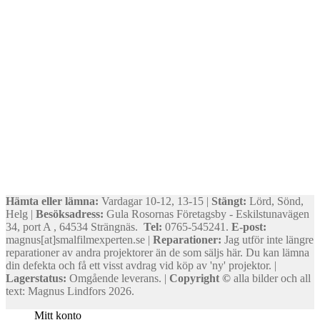
Hämta eller lämna:
Vardagar 10-12, 13-15 |
Stängt:
Lörd, Sönd,
Helg |
Besöksadress:
Gula Rosornas Företagsby - Eskilstunavägen
34, port A , 64534 Strängnäs.
Tel:
0765-545241.
E-post:
magnus[at]smalfilmexperten.se |
Reparationer:
Jag utför inte längre
reparationer av andra projektorer än de som säljs här. Du kan lämna
din defekta och få ett visst avdrag vid köp av 'ny' projektor. |
Lagerstatus:
Omgående leverans. |
Copyright ©
alla bilder och all
text: Magnus Lindfors 2026.
Mitt konto