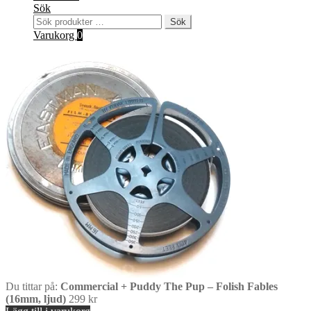
Sök
Sök
Sök
efter:
Varukorg
0
Du tittar på:
Commercial + Puddy The Pup – Folish Fables
(16mm, ljud)
299
kr