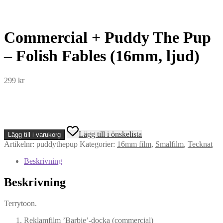
Commercial + Puddy The Pup
– Folish Fables (16mm, ljud)
299
kr
Commercial
Lägg till i önskelista
Lägg till i varukorg
+
Artikelnr:
puddythepup
Kategorier:
16mm film
,
Smalfilm
,
Tecknat
Puddy
The
Beskrivning
Pup
-
Beskrivning
Folish
Fables
(16mm,
Terrytoon.
ljud)
mängd
Reklamfilm ’Barbie’-docka (commercial)