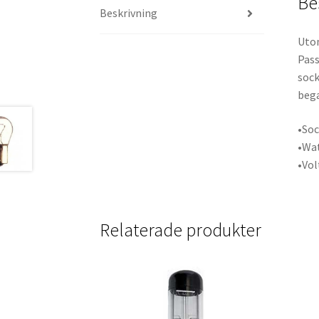
Be
Beskrivning
Utom
Pass
sock
bega
•Soc
•Wat
•Vol
Relaterade produkter