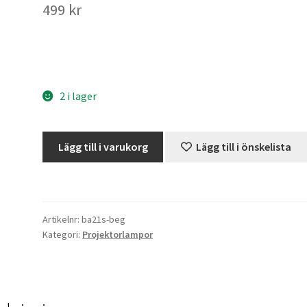
499
kr
2 i lager
Projektorlampa
Lägg till i varukorg
Lägg till i önskelista
BA21S
12V/100W
(Beg/Used)
mängd
Artikelnr:
ba21s-beg
Kategori:
Projektorlampor