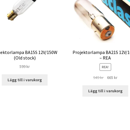
jektorlampa BA15S 12V/150W
Projektorlampa BA21S 12V/
(Old stock)
– REA
599
kr
REA!
Det
Det
949
kr
665
kr
Lägg till i varukorg
ursprungliga
nuvara
priset
priset
Lägg till i varukorg
var:
är:
949 kr.
665 kr.