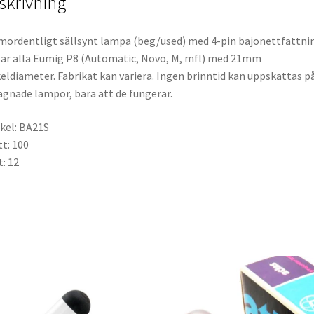
skrivning
ordentligt sällsynt lampa (beg/used) med 4-pin bajonettfattni
ar alla Eumig P8 (Automatic, Novo, M, mfl) med 21mm
eldiameter. Fabrikat kan variera. Ingen brinntid kan uppskattas p
gnade lampor, bara att de fungerar.
kel: BA21S
t: 100
t: 12