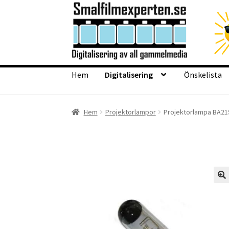
Hoppa
Hoppa
till
till
navigering
innehåll
Hem
Digitalisering
Önskelista
Hem
Digitalisering
Önskelista
Checkout
Info
Hem
Projektorlampor
Projektorlampa BA21
🔍