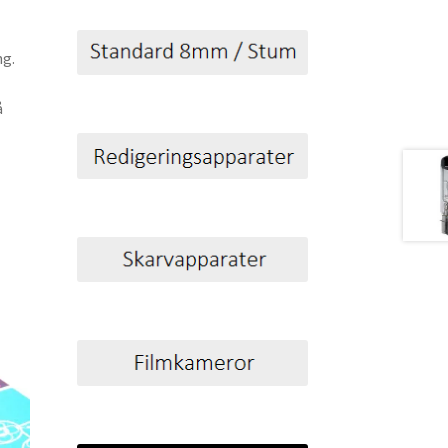
ng.
å