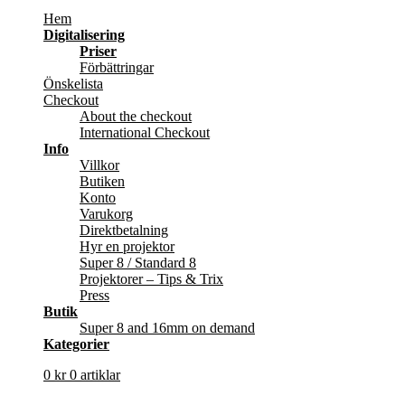
Hem
Digitalisering
Priser
Förbättringar
Önskelista
Checkout
About the checkout
International Checkout
Info
Villkor
Butiken
Konto
Varukorg
Direktbetalning
Hyr en projektor
Super 8 / Standard 8
Projektorer – Tips & Trix
Press
Butik
Super 8 and 16mm on demand
Kategorier
0
kr
0 artiklar