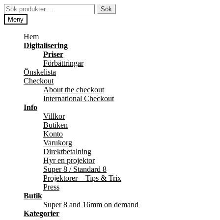
Hoppa
Hoppa
Sök
Sök
till
till
efter:
Meny
navigering
innehåll
Hem
Digitalisering
Priser
Förbättringar
Önskelista
Checkout
About the checkout
International Checkout
Info
Villkor
Butiken
Konto
Varukorg
Direktbetalning
Hyr en projektor
Super 8 / Standard 8
Projektorer – Tips & Trix
Press
Butik
Super 8 and 16mm on demand
Kategorier