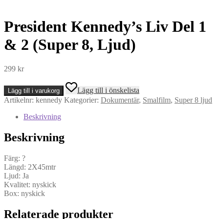
President Kennedy’s Liv Del 1
& 2 (Super 8, Ljud)
299
kr
President
Lägg till i önskelista
Lägg till i varukorg
Kennedy's
Artikelnr:
kennedy
Kategorier:
Dokumentär
,
Smalfilm
,
Super 8 ljud
Liv
Del
Beskrivning
1
&
Beskrivning
2
(Super
8,
Färg: ?
Ljud)
Längd: 2X45mtr
mängd
Ljud: Ja
Kvalitet: nyskick
Box: nyskick
Relaterade produkter