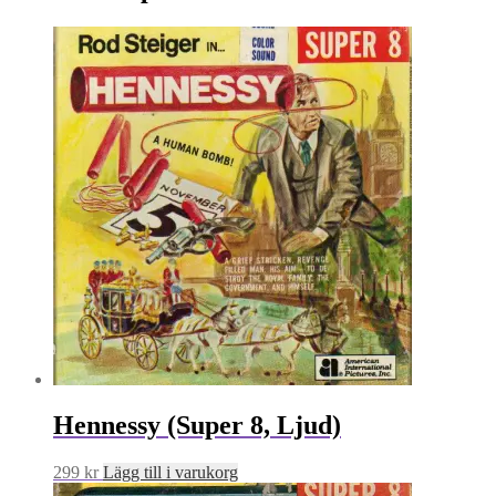
Hennessy (Super 8, Ljud)
299
kr
Lägg till i varukorg