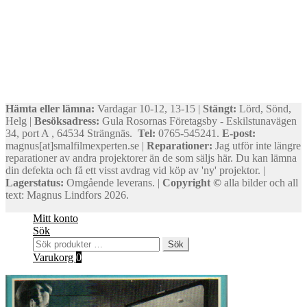
Hämta eller lämna:
Vardagar 10-12, 13-15 |
Stängt:
Lörd, Sönd,
Helg |
Besöksadress:
Gula Rosornas Företagsby - Eskilstunavägen
34, port A , 64534 Strängnäs.
Tel:
0765-545241.
E-post:
magnus[at]smalfilmexperten.se |
Reparationer:
Jag utför inte längre
reparationer av andra projektorer än de som säljs här. Du kan lämna
din defekta och få ett visst avdrag vid köp av 'ny' projektor. |
Lagerstatus:
Omgående leverans. |
Copyright ©
alla bilder och all
text: Magnus Lindfors 2026.
Mitt konto
Sök
Sök
Sök
efter:
Varukorg
0