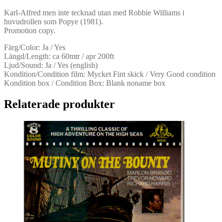
-
Promo
Karl-Alfred men inte tecknad utan med Robbie Williams i
-
huvudrollen som Popye (1981).
(Super
Promotion copy.
8,
Ljud)
Färg/Color: Ja / Yes
mängd
Längd/Length: ca 60mtr / apr 200ft
Ljud/Sound: Ja / Yes (english)
Kondition/Condition film: Mycket Fint skick / Very Good condition
Kondition box / Condition Box: Blank noname box
Relaterade produkter