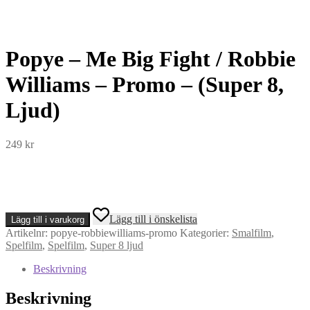
Popye – Me Big Fight / Robbie
Williams – Promo – (Super 8,
Ljud)
249
kr
Popye
Lägg till i önskelista
Lägg till i varukorg
-
Artikelnr:
popye-robbiewilliams-promo
Kategorier:
Smalfilm
,
Me
Spelfilm
,
Spelfilm
,
Super 8 ljud
Big
Fight
Beskrivning
/
Robbie
Beskrivning
Williams