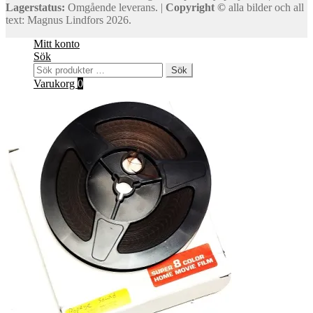
Lagerstatus:
Omgående leverans. |
Copyright ©
alla bilder och all
text: Magnus Lindfors 2026.
Mitt konto
Sök
Sök
Sök
efter:
Varukorg
0