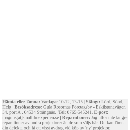
Hämta eller lämna:
Vardagar 10-12, 13-15 |
Stängt:
Lörd, Sönd,
Helg |
Besöksadress:
Gula Rosornas Företagsby - Eskilstunavägen
34, port A , 64534 Strängnäs.
Tel:
0765-545241.
E-post:
magnus[at]smalfilmexperten.se |
Reparationer:
Jag utför inte längre
reparationer av andra projektorer än de som säljs här. Du kan lämna
din defekta och få ett visst avdrag vid köp av 'ny' projektor. |