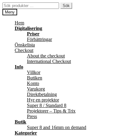
Hoppa
Hoppa
Sök
Sök
till
till
efter:
Meny
navigering
innehåll
Hem
Digitalisering
Priser
Förbättringar
Önskelista
Checkout
About the checkout
International Checkout
Info
Villkor
Butiken
Konto
Varukorg
Direktbetalning
Hyr en projektor
Super 8 / Standard 8
Projektorer – Tips & Trix
Press
Butik
Super 8 and 16mm on demand
Kategorier