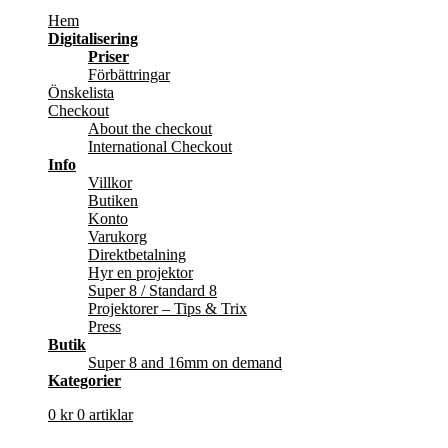
Hem
Digitalisering
Priser
Förbättringar
Önskelista
Checkout
About the checkout
International Checkout
Info
Villkor
Butiken
Konto
Varukorg
Direktbetalning
Hyr en projektor
Super 8 / Standard 8
Projektorer – Tips & Trix
Press
Butik
Super 8 and 16mm on demand
Kategorier
0
kr
0 artiklar