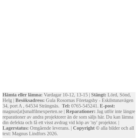
Hämta eller lämna:
Vardagar 10-12, 13-15 |
Stängt:
Lörd, Sönd,
Helg |
Besöksadress:
Gula Rosornas Företagsby - Eskilstunavägen
34, port A , 64534 Strängnäs.
Tel:
0765-545241.
E-post:
magnus[at]smalfilmexperten.se |
Reparationer:
Jag utför inte längre
reparationer av andra projektorer än de som säljs här. Du kan lämna
din defekta och få ett visst avdrag vid köp av 'ny' projektor. |
Lagerstatus:
Omgående leverans. |
Copyright ©
alla bilder och all
text: Magnus Lindfors 2026.