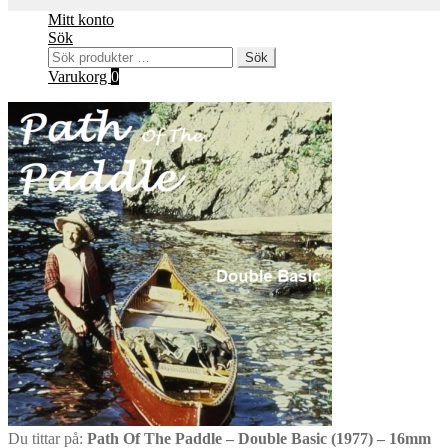
Mitt konto
Sök
Sök
Sök
efter:
Varukorg
0
Du tittar på:
Path Of The Paddle – Double Basic (1977) – 16mm