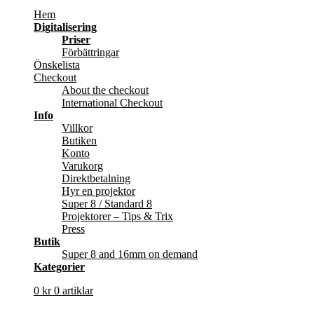
Hem
Digitalisering
Priser
Förbättringar
Önskelista
Checkout
About the checkout
International Checkout
Info
Villkor
Butiken
Konto
Varukorg
Direktbetalning
Hyr en projektor
Super 8 / Standard 8
Projektorer – Tips & Trix
Press
Butik
Super 8 and 16mm on demand
Kategorier
0
kr
0 artiklar