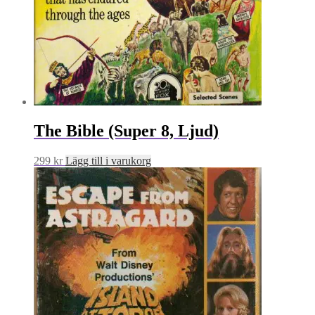
The Bible (Super 8, Ljud)
299
kr
Lägg till i varukorg