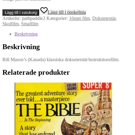
Path
Lägg till i önskelista
Lägg till i varukorg
Of
Artikelnr:
pathpaddle2
Kategorier:
16mm film
,
Dokumentär
,
The
Skolfilm
,
Smalfilm
Paddle
-
Beskrivning
Double
Basic
Beskrivning
(1977)
-
16mm
Bill Mason’s (Kanada) klassiska dokumentär/instruktionsfilm.
mängd
Relaterade produkter