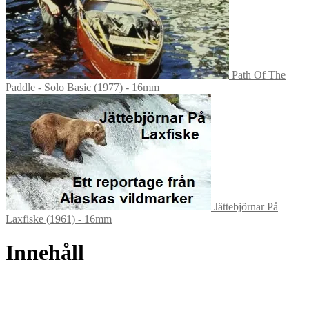
Path Of The
Paddle - Solo Basic (1977) - 16mm
Jättebjörnar På
Laxfiske (1961) - 16mm
Innehåll