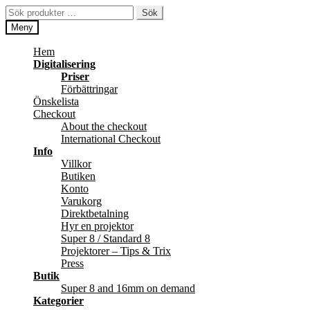
Hoppa
Hoppa
Sök
Sök
till
till
efter:
Meny
navigering
innehåll
Hem
Digitalisering
Priser
Förbättringar
Önskelista
Checkout
About the checkout
International Checkout
Info
Villkor
Butiken
Konto
Varukorg
Direktbetalning
Hyr en projektor
Super 8 / Standard 8
Projektorer – Tips & Trix
Press
Butik
Super 8 and 16mm on demand
Kategorier