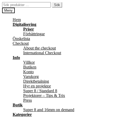
Hoppa
Hoppa
Sök
Sök
till
till
efter:
Meny
navigering
innehåll
Hem
Digitalisering
Priser
Förbättringar
Önskelista
Checkout
About the checkout
International Checkout
Info
Villkor
Butiken
Konto
Varukorg
Direktbetalning
Hyr en projektor
Super 8 / Standard 8
Projektorer – Tips & Trix
Press
Butik
Super 8 and 16mm on demand
Kategorier