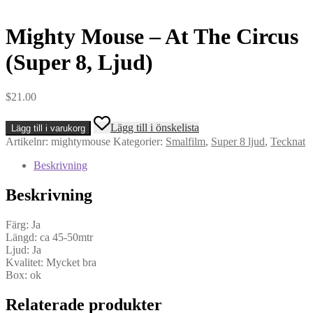
Mighty Mouse – At The Circus
(Super 8, Ljud)
$
21.00
Mighty
Lägg till i önskelista
Lägg till i varukorg
Mouse
Artikelnr:
mightymouse
Kategorier:
Smalfilm
,
Super 8 ljud
,
Tecknat
-
At
Beskrivning
The
Circus
Beskrivning
(Super
8,
Ljud)
Färg: Ja
mängd
Längd: ca 45-50mtr
Ljud: Ja
Kvalitet: Mycket bra
Box: ok
Relaterade produkter