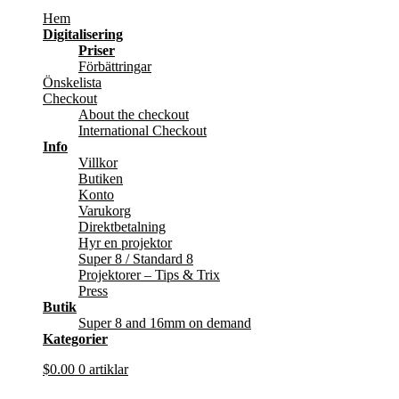
Hem
Digitalisering
Priser
Förbättringar
Önskelista
Checkout
About the checkout
International Checkout
Info
Villkor
Butiken
Konto
Varukorg
Direktbetalning
Hyr en projektor
Super 8 / Standard 8
Projektorer – Tips & Trix
Press
Butik
Super 8 and 16mm on demand
Kategorier
$
0.00
0 artiklar