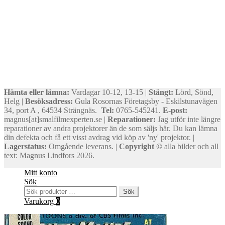
Hämta eller lämna:
Vardagar 10-12, 13-15 |
Stängt:
Lörd, Sönd,
Helg |
Besöksadress:
Gula Rosornas Företagsby - Eskilstunavägen
34, port A , 64534 Strängnäs.
Tel:
0765-545241.
E-post:
magnus[at]smalfilmexperten.se |
Reparationer:
Jag utför inte längre
reparationer av andra projektorer än de som säljs här. Du kan lämna
din defekta och få ett visst avdrag vid köp av 'ny' projektor. |
Lagerstatus:
Omgående leverans. |
Copyright ©
alla bilder och all
text: Magnus Lindfors 2026.
Mitt konto
Sök
Sök
Sök
efter:
Varukorg
0