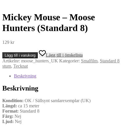
Mickey Mouse – Moose
Hunters (Standard 8)
129
kr
Mickey
Lägg till i önskelista
Lägg till i varukorg
Mouse
Artikelnr:
moose_hunters_UK
Kategorier:
Smalfilm
,
Standard 8
-
stum
,
Tecknat
Moose
Hunters
Beskrivning
(Standard
8)
Beskrivning
mängd
Kondition:
OK / Sällsynt samlarexemplar (UK)
Längd:
ca 15 meter
Format:
Standard 8
Färg:
Nej
Ljud:
Nej