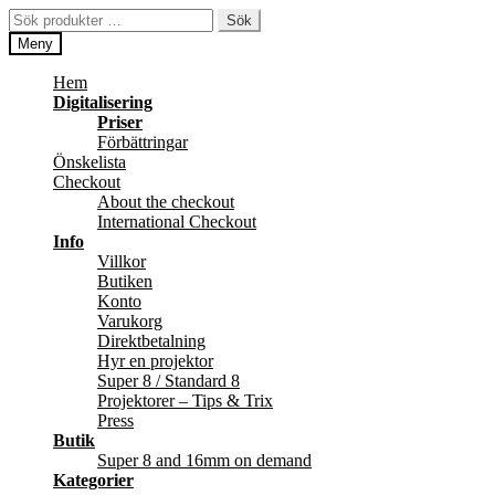
Hoppa
Hoppa
Sök
Sök
till
till
efter:
Meny
navigering
innehåll
Hem
Digitalisering
Priser
Förbättringar
Önskelista
Checkout
About the checkout
International Checkout
Info
Villkor
Butiken
Konto
Varukorg
Direktbetalning
Hyr en projektor
Super 8 / Standard 8
Projektorer – Tips & Trix
Press
Butik
Super 8 and 16mm on demand
Kategorier