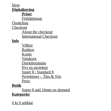
Hem
Digitalisering
Priser
Förbättringar
Önskelista
Checkout
About the checkout
International Checkout
Info
Villkor
Butiken
Konto
Varukorg
Direktbetalning
Hyr en projektor
Super 8 / Standard 8
Projektorer – Tips & Trix
Press
Butik
Super 8 and 16mm on demand
Kategorier
0
kr
0 artiklar