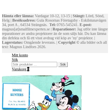
Hämta eller lämna:
Vardagar 10-12, 13-15 |
Stängt:
Lörd, Sönd,
Helg |
Besöksadress:
Gula Rosornas Företagsby - Eskilstunavägen
34, port A , 64534 Strängnäs.
Tel:
0765-545241.
E-post:
magnus[at]smalfilmexperten.se |
Reparationer:
Jag utför inte längre
reparationer av andra projektorer än de som säljs här. Du kan lämna
din defekta och få ett visst avdrag vid köp av 'ny' projektor. |
Lagerstatus:
Omgående leverans. |
Copyright ©
alla bilder och all
text: Magnus Lindfors 2026.
Mitt konto
Sök
Sök
Sök
efter:
Varukorg
0