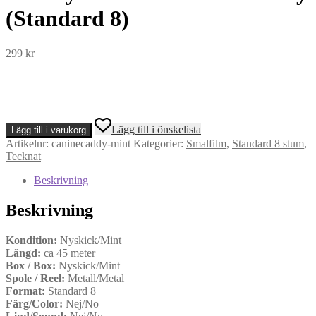
(Standard 8)
299
kr
Mickey
Lägg till i önskelista
Lägg till i varukorg
Mouse
Artikelnr:
caninecaddy-mint
Kategorier:
Smalfilm
,
Standard 8 stum
,
-
Tecknat
Canine
Caddy
Beskrivning
(Standard
8)
Beskrivning
mängd
Kondition:
Nyskick/Mint
Längd:
ca 45 meter
Box / Box:
Nyskick/Mint
Spole / Reel:
Metall/Metal
Format:
Standard 8
Färg/Color:
Nej/No