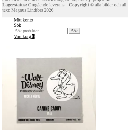
Lagerstatus:
Omgående leverans. |
Copyright ©
alla bilder och all
text: Magnus Lindfors 2026.
Mitt konto
Sök
Sök
Sök
efter:
Varukorg
0