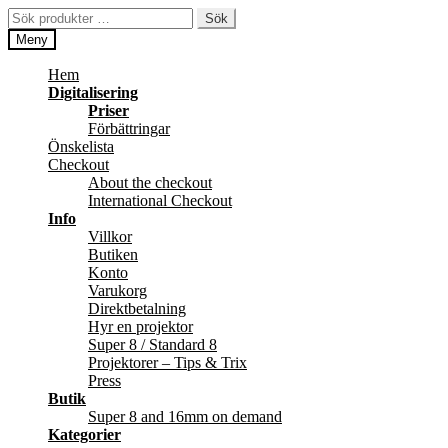
Hoppa
Hoppa
Sök
Sök
till
till
efter:
Meny
navigering
innehåll
Hem
Digitalisering
Priser
Förbättringar
Önskelista
Checkout
About the checkout
International Checkout
Info
Villkor
Butiken
Konto
Varukorg
Direktbetalning
Hyr en projektor
Super 8 / Standard 8
Projektorer – Tips & Trix
Press
Butik
Super 8 and 16mm on demand
Kategorier