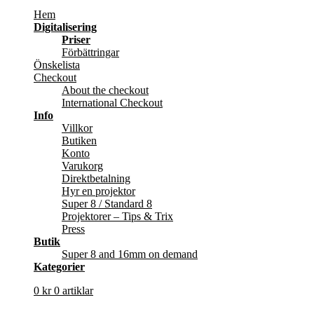
Hem
Digitalisering
Priser
Förbättringar
Önskelista
Checkout
About the checkout
International Checkout
Info
Villkor
Butiken
Konto
Varukorg
Direktbetalning
Hyr en projektor
Super 8 / Standard 8
Projektorer – Tips & Trix
Press
Butik
Super 8 and 16mm on demand
Kategorier
0
kr
0 artiklar