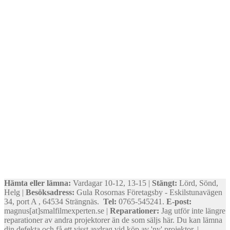
Hämta eller lämna:
Vardagar 10-12, 13-15 |
Stängt:
Lörd, Sönd,
Helg |
Besöksadress:
Gula Rosornas Företagsby - Eskilstunavägen
34, port A , 64534 Strängnäs.
Tel:
0765-545241.
E-post:
magnus[at]smalfilmexperten.se |
Reparationer:
Jag utför inte längre
reparationer av andra projektorer än de som säljs här. Du kan lämna
din defekta och få ett visst avdrag vid köp av 'ny' projektor. |