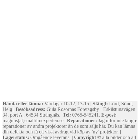
Hämta eller lämna:
Vardagar 10-12, 13-15 |
Stängt:
Lörd, Sönd,
Helg |
Besöksadress:
Gula Rosornas Företagsby - Eskilstunavägen
34, port A , 64534 Strängnäs.
Tel:
0765-545241.
E-post:
magnus[at]smalfilmexperten.se |
Reparationer:
Jag utför inte längre
reparationer av andra projektorer än de som säljs här. Du kan lämna
din defekta och få ett visst avdrag vid köp av 'ny' projektor. |
Lagerstatus:
Omgående leverans. |
Copyright ©
alla bilder och all