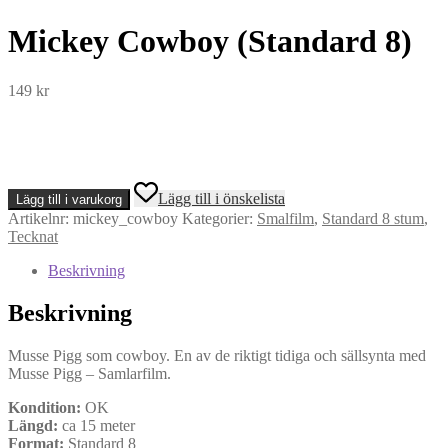
Mickey Cowboy (Standard 8)
149
kr
Mickey
Lägg till i önskelista
Lägg till i varukorg
Cowboy
Artikelnr:
mickey_cowboy
Kategorier:
Smalfilm
,
Standard 8 stum
,
(Standard
Tecknat
8)
mängd
Beskrivning
Beskrivning
Musse Pigg som cowboy. En av de riktigt tidiga och sällsynta med
Musse Pigg – Samlarfilm.
Kondition:
OK
Längd:
ca 15 meter
Format:
Standard 8