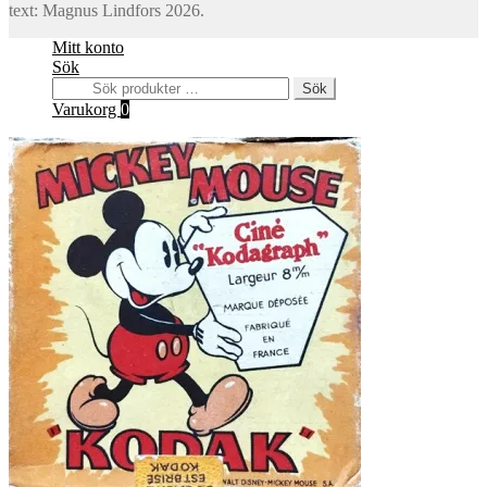
text: Magnus Lindfors 2026.
Mitt konto
Sök
Sök
Sök
efter:
Varukorg
0