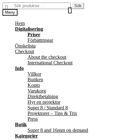
Hoppa
Hoppa
Sök
Sök
till
till
efter:
Meny
navigering
innehåll
Hem
Digitalisering
Priser
Förbättringar
Önskelista
Checkout
About the checkout
International Checkout
Info
Villkor
Butiken
Konto
Varukorg
Direktbetalning
Hyr en projektor
Super 8 / Standard 8
Projektorer – Tips & Trix
Press
Butik
Super 8 and 16mm on demand
Kategorier