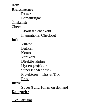
Hem
Digitalisering
Priser
Förbättringar
Önskelista
Checkout
About the checkout
International Checkout
Info
Villkor
Butiken
Konto
Varukorg
Direktbetalning
Hyr en projektor
Super 8 / Standard 8
Projektorer – Tips & Trix
Press
Butik
Super 8 and 16mm on demand
Kategorier
0
kr
0 artiklar