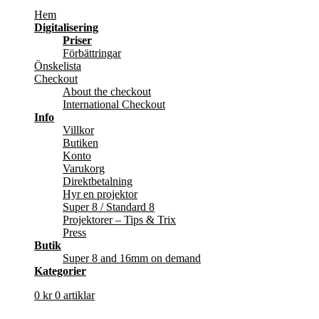
Hem
Digitalisering
Priser
Förbättringar
Önskelista
Checkout
About the checkout
International Checkout
Info
Villkor
Butiken
Konto
Varukorg
Direktbetalning
Hyr en projektor
Super 8 / Standard 8
Projektorer – Tips & Trix
Press
Butik
Super 8 and 16mm on demand
Kategorier
0
kr
0 artiklar