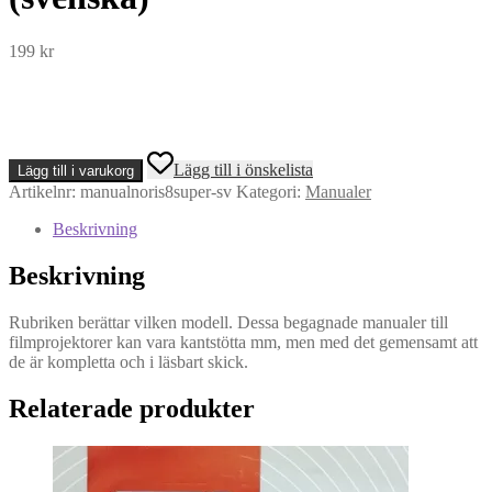
199
kr
Manual
Lägg till i önskelista
Lägg till i varukorg
Noris
Artikelnr:
manualnoris8super-sv
Kategori:
Manualer
8
Super
Beskrivning
100
/
Beskrivning
Noris
8
Synchroner
Rubriken berättar vilken modell. Dessa begagnade manualer till
100
filmprojektorer kan vara kantstötta mm, men med det gemensamt att
(svenska)
de är kompletta och i läsbart skick.
mängd
Relaterade produkter