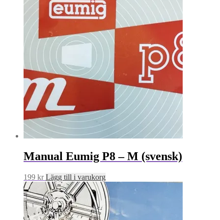
Manual Eumig P8 – M (svensk)
199
kr
Lägg till i varukorg