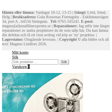
Hämta eller lämna:
Vardagar 10-12, 13-15 |
Stängt:
Lörd, Sönd,
Helg |
Besöksadress:
Gula Rosornas Företagsby - Eskilstunavägen
34, port A , 64534 Strängnäs.
Tel:
0765-545241.
E-post:
magnus[at]smalfilmexperten.se |
Reparationer:
Jag utför inte längre
reparationer av andra projektorer än de som säljs här. Du kan lämna
din defekta och få ett visst avdrag vid köp av 'ny' projektor. |
Lagerstatus:
Omgående leverans. |
Copyright ©
alla bilder och all
text: Magnus Lindfors 2026.
Mitt konto
Sök
Sök
Sök
efter:
Varukorg
0