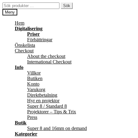
Hoppa
Hoppa
Sök
Sök
till
till
efter:
Meny
navigering
innehåll
Hem
Digitalisering
Priser
Förbättringar
Önskelista
Checkout
About the checkout
International Checkout
Info
Villkor
Butiken
Konto
Varukorg
Direktbetalning
Hyr en projektor
Super 8 / Standard 8
Projektorer – Tips & Trix
Press
Butik
Super 8 and 16mm on demand
Kategorier