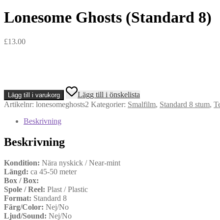
Lonesome Ghosts (Standard 8)
£
13.00
Lonesome
Lägg till i önskelista
Lägg till i varukorg
Ghosts
Artikelnr:
lonesomeghosts2
Kategorier:
Smalfilm
,
Standard 8 stum
,
T
(Standard
8)
Beskrivning
mängd
Beskrivning
Kondition:
Nära nyskick / Near-mint
Längd:
ca 45-50 meter
Box / Box:
Spole / Reel:
Plast / Plastic
Format:
Standard 8
Färg/Color:
Nej/No
Ljud/Sound:
Nej/No