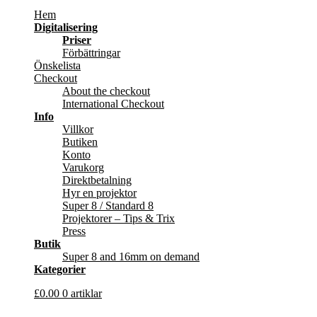
Hem
Digitalisering
Priser
Förbättringar
Önskelista
Checkout
About the checkout
International Checkout
Info
Villkor
Butiken
Konto
Varukorg
Direktbetalning
Hyr en projektor
Super 8 / Standard 8
Projektorer – Tips & Trix
Press
Butik
Super 8 and 16mm on demand
Kategorier
£
0.00
0 artiklar