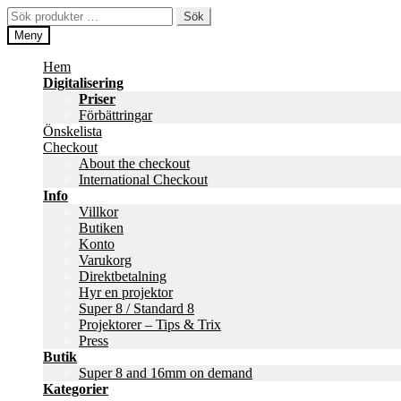
Hoppa
Hoppa
Sök
Sök
till
till
efter:
Meny
navigering
innehåll
Hem
Digitalisering
Priser
Förbättringar
Önskelista
Checkout
About the checkout
International Checkout
Info
Villkor
Butiken
Konto
Varukorg
Direktbetalning
Hyr en projektor
Super 8 / Standard 8
Projektorer – Tips & Trix
Press
Butik
Super 8 and 16mm on demand
Kategorier