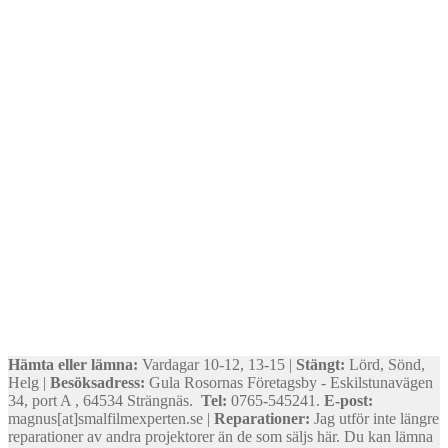
Hämta eller lämna:
Vardagar 10-12, 13-15 |
Stängt:
Lörd, Sönd,
Helg |
Besöksadress:
Gula Rosornas Företagsby - Eskilstunavägen
34, port A , 64534 Strängnäs.
Tel:
0765-545241.
E-post:
magnus[at]smalfilmexperten.se |
Reparationer:
Jag utför inte längre
reparationer av andra projektorer än de som säljs här. Du kan lämna