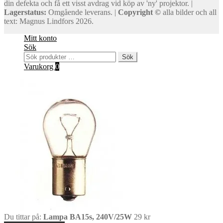
din defekta och få ett visst avdrag vid köp av 'ny' projektor. |
Lagerstatus:
Omgående leverans. |
Copyright ©
alla bilder och all
text: Magnus Lindfors 2026.
Mitt konto
Sök
Sök
Sök
efter:
Varukorg
0
Du tittar på:
Lampa BA15s, 240V/25W
29
kr