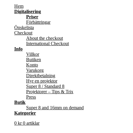
Hem
Digitalisering
Priser
Förbättringar
Önskelista
Checkout
About the checkout
International Checkout
Info
Villkor
Butiken
Konto
Varukorg
Direktbetalning
Hyr en projektor
Super 8 / Standard 8
Projektorer – Tips & Trix
Press
Butik
Super 8 and 16mm on demand
Kategorier
0
kr
0 artiklar