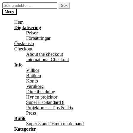
Hoppa
Hoppa
Sök
Sök
till
till
efter:
Meny
navigering
innehåll
Hem
Digitalisering
Priser
Förbättringar
Önskelista
Checkout
About the checkout
International Checkout
Info
Villkor
Butiken
Konto
Varukorg
Direktbetalning
Hyr en projektor
Super 8 / Standard 8
Projektorer – Tips & Trix
Press
Butik
Super 8 and 16mm on demand
Kategorier