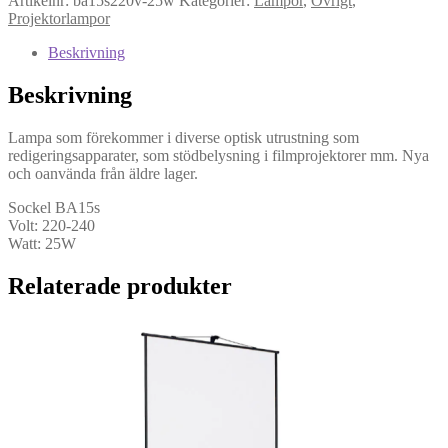
Artikelnr:
ba15s220v-25w
Kategorier:
Lampor
,
Övrigt
,
240V/25W
Projektorlampor
mängd
Beskrivning
Beskrivning
Lampa som förekommer i diverse optisk utrustning som
redigeringsapparater, som stödbelysning i filmprojektorer mm. Nya
och oanvända från äldre lager.
Sockel BA15s
Volt: 220-240
Watt: 25W
Relaterade produkter