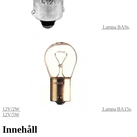
Lampa BA9s,
12V/2W
Lampa BA15s,
12V/5W
Innehåll