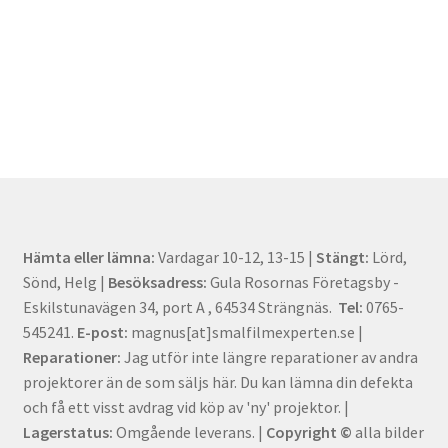
Hämta eller lämna:
Vardagar 10-12, 13-15 |
Stängt:
Lörd,
Sönd, Helg |
Besöksadress:
Gula Rosornas Företagsby -
Eskilstunavägen 34, port A , 64534 Strängnäs.
Tel:
0765-
545241.
E-post:
magnus[at]smalfilmexperten.se |
Reparationer:
Jag utför inte längre reparationer av andra
projektorer än de som säljs här. Du kan lämna din defekta
och få ett visst avdrag vid köp av 'ny' projektor. |
Lagerstatus:
Omgående leverans. |
Copyright ©
alla bilder