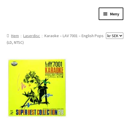
Hoppa
Hoppa
Meny
till
till
navigering
innehåll
Hem
Hem
Laserdisc
Karaoke – LAV 7001 – English Pops
(LD, NTSC)
Digitalisering
Priser
Förbättringar
Önskelista
Checkout
About the checkout