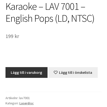
Karaoke – LAV 7001 –
International Checkout
English Pops (LD, NTSC)
Info
Villkor
199
kr
Butiken
Konto
Varukorg
Karaoke
Lägg till i varukorg
Lägg till i önskelista
-
Direktbetalning
LAV
7001
Hyr en projektor
-
Artikelnr:
lav7001
English
Kategori:
Laserdisc
Pops
Super 8 / Standard 8