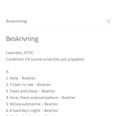
(LD,
NTSC)
Projektorer – Tips & Trix
mängd
Beskrivning
Press
Beskrivning
Butik
Laserdisc, NTSC
Super 8 and 16mm on demand
Condition: Ok (some scratches put playable)
Kategorier
A:
1. Help – Beatles
2. Ticket to ride – Beatles
3. Twist and shout – Beatles
4. Here, there and everywhere – Beatles
5. Yellow submarine – Beatles
6. A hard day’s night – Beatles