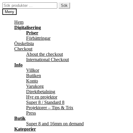
Hoppa
Hoppa
Sök
Sök
till
till
efter:
Meny
navigering
innehåll
Hem
Digitalisering
Priser
Förbättringar
Önskelista
Checkout
About the checkout
International Checkout
Info
Villkor
Butiken
Konto
Varukorg
Direktbetalning
Hyr en projektor
Super 8 / Standard 8
Projektorer – Tips & Trix
Press
Butik
Super 8 and 16mm on demand
Kategorier