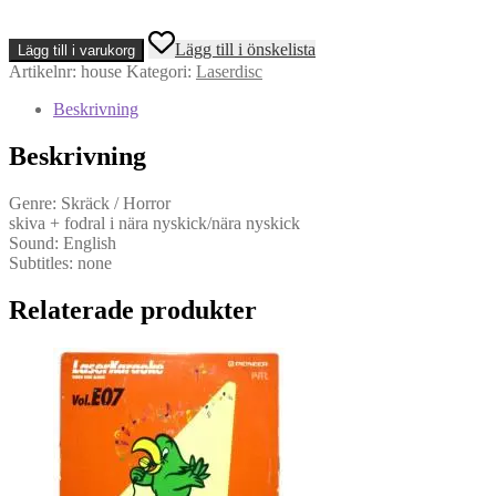
House
Lägg till i önskelista
Lägg till i varukorg
(LD,
Artikelnr:
house
Kategori:
Laserdisc
NTSC)
mängd
Beskrivning
Beskrivning
Genre: Skräck / Horror
skiva + fodral i nära nyskick/nära nyskick
Sound: English
Subtitles: none
Relaterade produkter