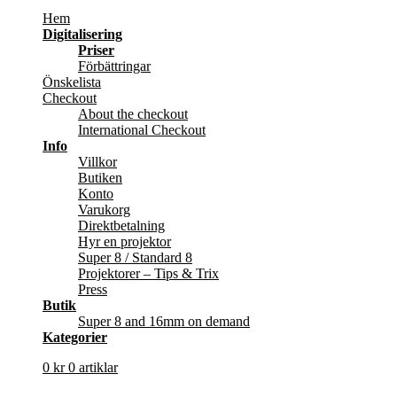
Hem
Digitalisering
Priser
Förbättringar
Önskelista
Checkout
About the checkout
International Checkout
Info
Villkor
Butiken
Konto
Varukorg
Direktbetalning
Hyr en projektor
Super 8 / Standard 8
Projektorer – Tips & Trix
Press
Butik
Super 8 and 16mm on demand
Kategorier
0
kr
0 artiklar