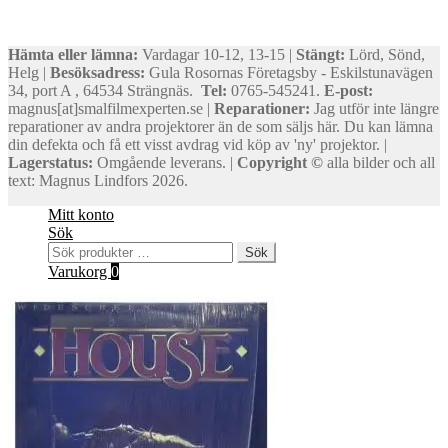
Hämta eller lämna:
Vardagar 10-12, 13-15 |
Stängt:
Lörd, Sönd,
Helg |
Besöksadress:
Gula Rosornas Företagsby - Eskilstunavägen
34, port A , 64534 Strängnäs.
Tel:
0765-545241.
E-post:
magnus[at]smalfilmexperten.se |
Reparationer:
Jag utför inte längre
reparationer av andra projektorer än de som säljs här. Du kan lämna
din defekta och få ett visst avdrag vid köp av 'ny' projektor. |
Lagerstatus:
Omgående leverans. |
Copyright ©
alla bilder och all
text: Magnus Lindfors 2026.
Mitt konto
Sök
Sök
Sök
efter:
Varukorg
0