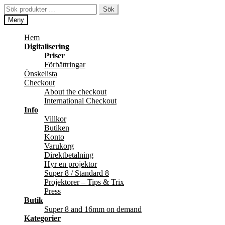
Hoppa
Hoppa
Sök
Sök
till
till
efter:
Meny
navigering
innehåll
Hem
Digitalisering
Priser
Förbättringar
Önskelista
Checkout
About the checkout
International Checkout
Info
Villkor
Butiken
Konto
Varukorg
Direktbetalning
Hyr en projektor
Super 8 / Standard 8
Projektorer – Tips & Trix
Press
Butik
Super 8 and 16mm on demand
Kategorier