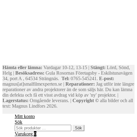
Hämta eller lämna:
Vardagar 10-12, 13-15 |
Stängt:
Lörd, Sönd,
Helg |
Besöksadress:
Gula Rosornas Företagsby - Eskilstunavägen
34, port A , 64534 Strängnäs.
Tel:
0765-545241.
E-post:
magnus[at]smalfilmexperten.se |
Reparationer:
Jag utför inte längre
reparationer av andra projektorer än de som säljs här. Du kan lämna
din defekta och få ett visst avdrag vid köp av 'ny' projektor. |
Lagerstatus:
Omgående leverans. |
Copyright ©
alla bilder och all
text: Magnus Lindfors 2026.
Mitt konto
Sök
Sök
Sök
efter:
Varukorg
0