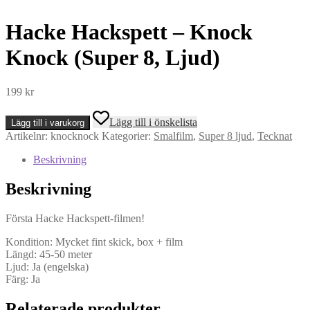
Hacke Hackspett – Knock
Knock (Super 8, Ljud)
199
kr
Hacke
Lägg till i önskelista
Lägg till i varukorg
Hackspett
Artikelnr:
knocknock
Kategorier:
Smalfilm
,
Super 8 ljud
,
Tecknat
-
Knock
Beskrivning
Knock
(Super
Beskrivning
8,
Ljud)
mängd
Första Hacke Hackspett-filmen!
Kondition: Mycket fint skick, box + film
Längd: 45-50 meter
Ljud: Ja (engelska)
Färg: Ja
Relaterade produkter