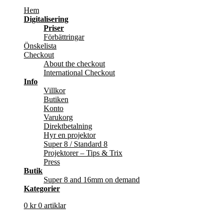
Hem
Digitalisering
Priser
Förbättringar
Önskelista
Checkout
About the checkout
International Checkout
Info
Villkor
Butiken
Konto
Varukorg
Direktbetalning
Hyr en projektor
Super 8 / Standard 8
Projektorer – Tips & Trix
Press
Butik
Super 8 and 16mm on demand
Kategorier
0
kr
0 artiklar