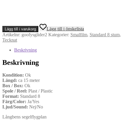
Goofy's
Lägg till i önskelista
Lägg till i varukorg
Glider
Artikelnr:
goofysglider2
Kategorier:
Smalfilm
,
Standard 8 stum
,
(Standard
Tecknat
8)
mängd
Beskrivning
Beskrivning
Kondition:
Ok
Längd:
ca 15 meter
Box / Box:
Ok
Spole / Reel:
Plast / Plastic
Format:
Standard 8
Färg/Color:
Ja/Yes
Ljud/Sound:
Nej/No
Långbens segelflygplan