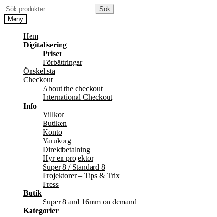
Hoppa
Hoppa
Sök
Sök
till
till
efter:
Meny
navigering
innehåll
Hem
Digitalisering
Priser
Förbättringar
Önskelista
Checkout
About the checkout
International Checkout
Info
Villkor
Butiken
Konto
Varukorg
Direktbetalning
Hyr en projektor
Super 8 / Standard 8
Projektorer – Tips & Trix
Press
Butik
Super 8 and 16mm on demand
Kategorier