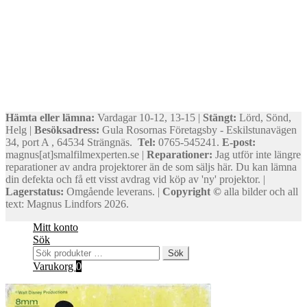
Hämta eller lämna:
Vardagar 10-12, 13-15 |
Stängt:
Lörd, Sönd,
Helg |
Besöksadress:
Gula Rosornas Företagsby - Eskilstunavägen
34, port A , 64534 Strängnäs.
Tel:
0765-545241.
E-post:
magnus[at]smalfilmexperten.se |
Reparationer:
Jag utför inte längre
reparationer av andra projektorer än de som säljs här. Du kan lämna
din defekta och få ett visst avdrag vid köp av 'ny' projektor. |
Lagerstatus:
Omgående leverans. |
Copyright ©
alla bilder och all
text: Magnus Lindfors 2026.
Mitt konto
Sök
Sök
Sök
efter:
Varukorg
0