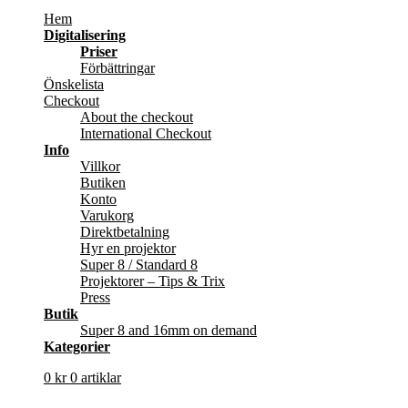
Hem
Digitalisering
Priser
Förbättringar
Önskelista
Checkout
About the checkout
International Checkout
Info
Villkor
Butiken
Konto
Varukorg
Direktbetalning
Hyr en projektor
Super 8 / Standard 8
Projektorer – Tips & Trix
Press
Butik
Super 8 and 16mm on demand
Kategorier
0
kr
0 artiklar