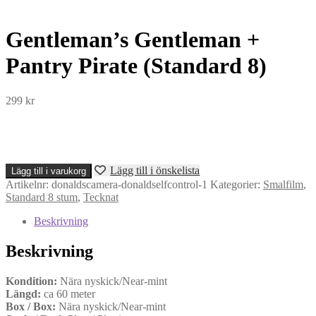
Gentleman’s Gentleman +
Pantry Pirate (Standard 8)
299
kr
Gentleman's
Lägg till i önskelista
Lägg till i varukorg
Gentleman
Artikelnr:
donaldscamera-donaldselfcontrol-1
Kategorier:
Smalfilm
,
+
Standard 8 stum
,
Tecknat
Pantry
Pirate
Beskrivning
(Standard
8)
Beskrivning
mängd
Kondition:
Nära nyskick/Near-mint
Längd:
ca 60 meter
Box / Box:
Nära nyskick/Near-mint