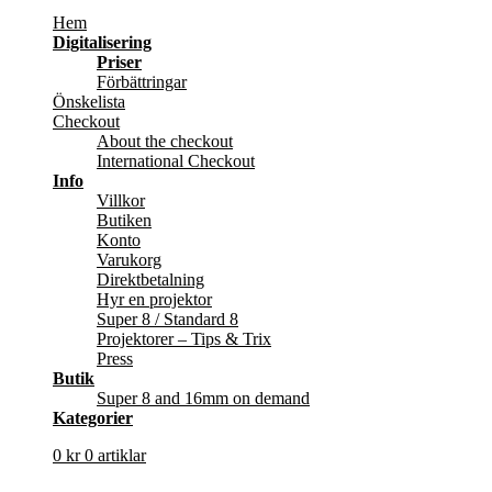
Hem
Digitalisering
Priser
Förbättringar
Önskelista
Checkout
About the checkout
International Checkout
Info
Villkor
Butiken
Konto
Varukorg
Direktbetalning
Hyr en projektor
Super 8 / Standard 8
Projektorer – Tips & Trix
Press
Butik
Super 8 and 16mm on demand
Kategorier
0
kr
0 artiklar