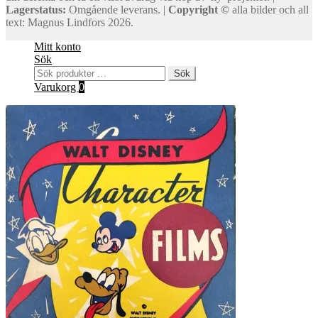
Lagerstatus:
Omgående leverans. |
Copyright ©
alla bilder och all
text: Magnus Lindfors 2026.
Mitt konto
Sök
Sök
Sök
efter:
Varukorg
0