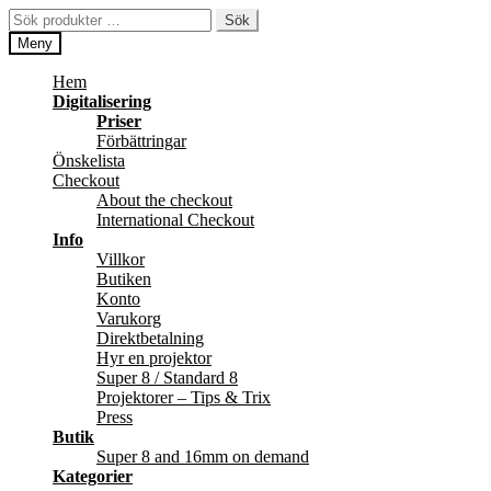
Hoppa
Hoppa
Sök
Sök
till
till
efter:
Meny
navigering
innehåll
Hem
Digitalisering
Priser
Förbättringar
Önskelista
Checkout
About the checkout
International Checkout
Info
Villkor
Butiken
Konto
Varukorg
Direktbetalning
Hyr en projektor
Super 8 / Standard 8
Projektorer – Tips & Trix
Press
Butik
Super 8 and 16mm on demand
Kategorier