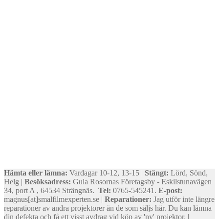
Hämta eller lämna:
Vardagar 10-12, 13-15 |
Stängt:
Lörd, Sönd,
Helg |
Besöksadress:
Gula Rosornas Företagsby - Eskilstunavägen
34, port A , 64534 Strängnäs.
Tel:
0765-545241.
E-post:
magnus[at]smalfilmexperten.se |
Reparationer:
Jag utför inte längre
reparationer av andra projektorer än de som säljs här. Du kan lämna
din defekta och få ett visst avdrag vid köp av 'ny' projektor. |