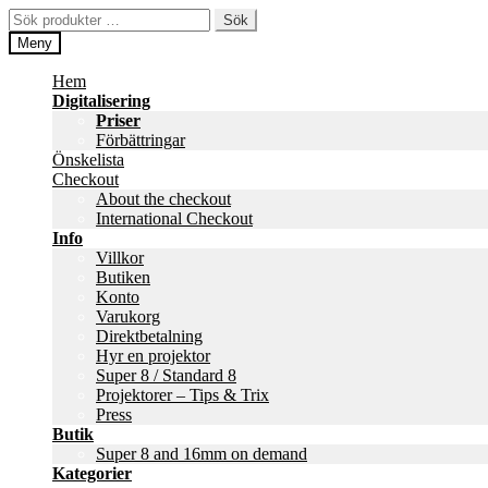
Hoppa
Hoppa
Sök
Sök
till
till
efter:
Meny
navigering
innehåll
Hem
Digitalisering
Priser
Förbättringar
Önskelista
Checkout
About the checkout
International Checkout
Info
Villkor
Butiken
Konto
Varukorg
Direktbetalning
Hyr en projektor
Super 8 / Standard 8
Projektorer – Tips & Trix
Press
Butik
Super 8 and 16mm on demand
Kategorier