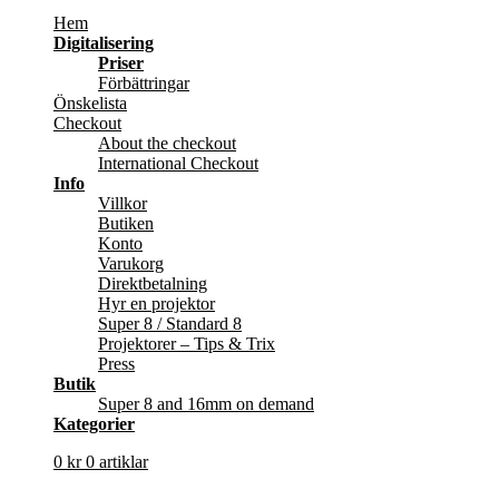
Hem
Digitalisering
Priser
Förbättringar
Önskelista
Checkout
About the checkout
International Checkout
Info
Villkor
Butiken
Konto
Varukorg
Direktbetalning
Hyr en projektor
Super 8 / Standard 8
Projektorer – Tips & Trix
Press
Butik
Super 8 and 16mm on demand
Kategorier
0
kr
0 artiklar