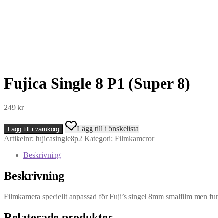
Fujica Single 8 P1 (Super 8)
249
kr
Fujica
Lägg till i önskelista
Lägg till i varukorg
Single
Artikelnr:
fujicasingle8p2
Kategori:
Filmkameror
8
P1
Beskrivning
(Super
8)
Beskrivning
mängd
Filmkamera speciellt anpassad för Fuji’s singel 8mm smalfilm men f
Relaterade produkter