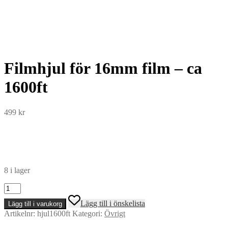
Filmhjul för 16mm film – ca
1600ft
499
kr
8 i lager
Filmhjul
för
Lägg till i önskelista
Lägg till i varukorg
16mm
Artikelnr:
hjul1600ft
Kategori:
Övrigt
film
-