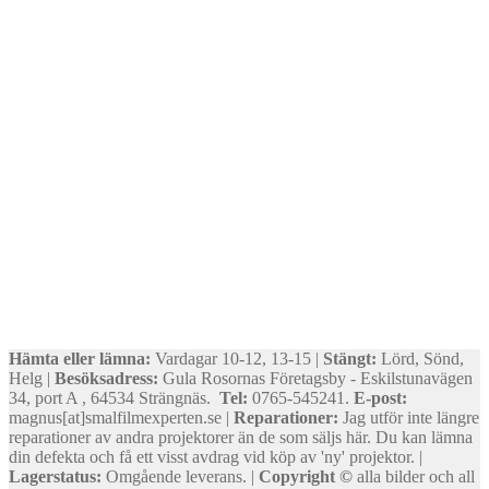
Hämta eller lämna:
Vardagar 10-12, 13-15 |
Stängt:
Lörd, Sönd,
Helg |
Besöksadress:
Gula Rosornas Företagsby - Eskilstunavägen
34, port A , 64534 Strängnäs.
Tel:
0765-545241.
E-post:
magnus[at]smalfilmexperten.se |
Reparationer:
Jag utför inte längre
reparationer av andra projektorer än de som säljs här. Du kan lämna
din defekta och få ett visst avdrag vid köp av 'ny' projektor. |
Lagerstatus:
Omgående leverans. |
Copyright ©
alla bilder och all