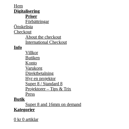
Hem
Digitalisering
Priser
Förbättringar
Önskelista
Checkout
About the checkout
International Checkout
Info
Villkor
Butiken
Konto
Varukorg
Direktbetalning
Hyr en projektor
Super 8 / Standard 8
Projektorer – Tips & Trix
Press
Butik
Super 8 and 16mm on demand
Kategorier
0
kr
0 artiklar