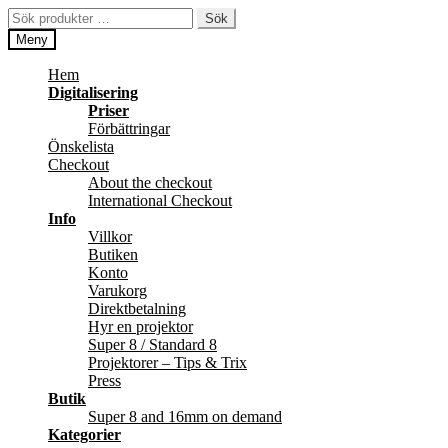
Hoppa
Hoppa
Sök
Sök
till
till
efter:
Meny
navigering
innehåll
Hem
Digitalisering
Priser
Förbättringar
Önskelista
Checkout
About the checkout
International Checkout
Info
Villkor
Butiken
Konto
Varukorg
Direktbetalning
Hyr en projektor
Super 8 / Standard 8
Projektorer – Tips & Trix
Press
Butik
Super 8 and 16mm on demand
Kategorier