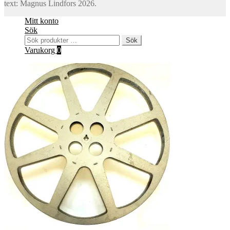
text: Magnus Lindfors 2026.
Mitt konto
Sök
Sök
Sök
efter:
Varukorg
0