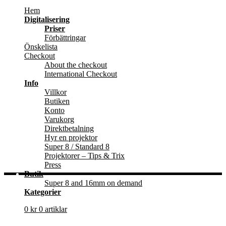
Hem
Digitalisering
Priser
Förbättringar
Önskelista
Checkout
About the checkout
International Checkout
Info
Villkor
Butiken
Konto
Varukorg
Direktbetalning
Hyr en projektor
Super 8 / Standard 8
Projektorer – Tips & Trix
Press
Butik
Super 8 and 16mm on demand
Kategorier
0
kr
0 artiklar