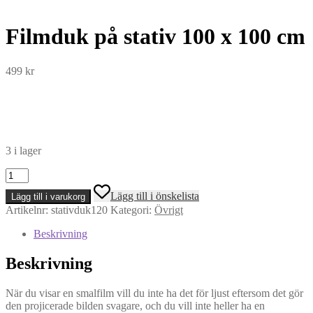
Filmduk på stativ 100 x 100 cm
499
kr
3 i lager
Filmduk
på
Lägg till i önskelista
Lägg till i varukorg
stativ
Artikelnr:
stativduk120
Kategori:
Övrigt
100
x
Beskrivning
100
cm
Beskrivning
mängd
När du visar en smalfilm vill du inte ha det för ljust eftersom det gör
den projicerade bilden svagare, och du vill inte heller ha en