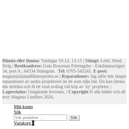
Hämta eller lämna:
Vardagar 10-12, 13-15 |
Stängt:
Lörd, Sönd,
Helg |
Besöksadress:
Gula Rosornas Företagsby - Eskilstunavägen
34, port A , 64534 Strängnäs.
Tel:
0765-545241.
E-post:
magnus[at]smalfilmexperten.se |
Reparationer:
Jag utför inte längre
reparationer av andra projektorer än de som säljs här. Du kan lämna
din defekta och få ett visst avdrag vid köp av 'ny' projektor. |
Lagerstatus:
Omgående leverans. |
Copyright ©
alla bilder och all
text: Magnus Lindfors 2026.
Mitt konto
Sök
Sök
Sök
efter:
Varukorg
0