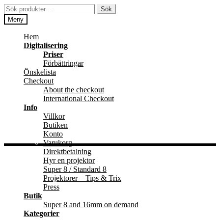
Hoppa
Hoppa
Sök
Sök
till
till
efter:
Meny
navigering
innehåll
Hem
Digitalisering
Priser
Förbättringar
Önskelista
Checkout
About the checkout
International Checkout
Info
Villkor
Butiken
Konto
Varukorg
Direktbetalning
Hyr en projektor
Super 8 / Standard 8
Projektorer – Tips & Trix
Press
Butik
Super 8 and 16mm on demand
Kategorier