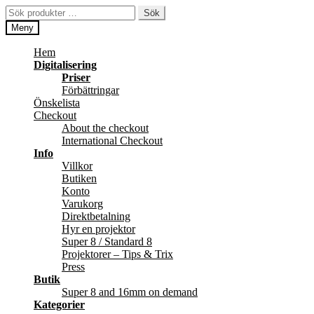
Hoppa
Hoppa
Sök
Sök
till
till
efter:
Meny
navigering
innehåll
Hem
Digitalisering
Priser
Förbättringar
Önskelista
Checkout
About the checkout
International Checkout
Info
Villkor
Butiken
Konto
Varukorg
Direktbetalning
Hyr en projektor
Super 8 / Standard 8
Projektorer – Tips & Trix
Press
Butik
Super 8 and 16mm on demand
Kategorier