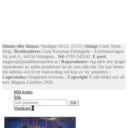
Hämta eller lämna:
Vardagar 10-12, 13-15 |
Stängt:
Lörd, Sönd,
Helg |
Besöksadress:
Gula Rosornas Företagsby - Eskilstunavägen
34, port A , 64534 Strängnäs.
Tel:
0765-545241.
E-post:
magnus[at]smalfilmexperten.se |
Reparationer:
Jag utför inte längre
reparationer av andra projektorer än de som säljs här. Du kan lämna
din defekta och få ett visst avdrag vid köp av 'ny' projektor. |
Lagerstatus:
Omgående leverans. |
Copyright ©
alla bilder och all
text: Magnus Lindfors 2026.
Mitt konto
Sök
Sök
Sök
efter:
Varukorg
0