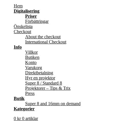
Hem
Digitalisering
Priser
Förbättringar
Önskelista
Checkout
About the checkout
International Checkout
Info
Villkor
Butiken
Konto
Varukorg
Direktbetalning
Hyr en projektor
Super 8 / Standard 8
Projektorer – Tips & Trix
Press
Butik
Super 8 and 16mm on demand
Kategorier
0
kr
0 artiklar