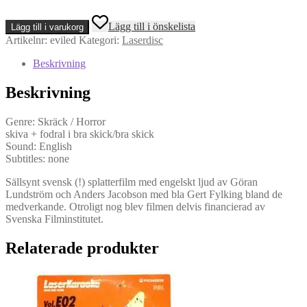
Evil
Lägg till i önskelista
Lägg till i varukorg
Ed
Artikelnr:
eviled
Kategori:
Laserdisc
(LD,
NTSC)
Beskrivning
mängd
Beskrivning
Genre: Skräck / Horror
skiva + fodral i bra skick/bra skick
Sound: English
Subtitles: none
Sällsynt svensk (!) splatterfilm med engelskt ljud av Göran
Lundström och Anders Jacobson med bla Gert Fylking bland de
medverkande. Otroligt nog blev filmen delvis financierad av
Svenska Filminstitutet.
Relaterade produkter