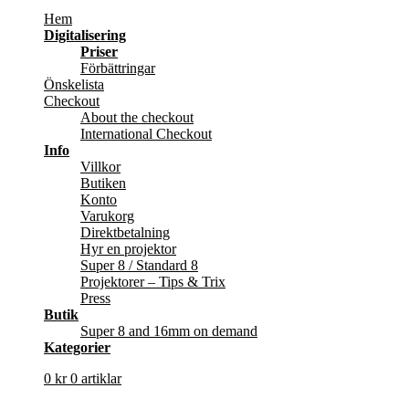
Hem
Digitalisering
Priser
Förbättringar
Önskelista
Checkout
About the checkout
International Checkout
Info
Villkor
Butiken
Konto
Varukorg
Direktbetalning
Hyr en projektor
Super 8 / Standard 8
Projektorer – Tips & Trix
Press
Butik
Super 8 and 16mm on demand
Kategorier
0
kr
0 artiklar