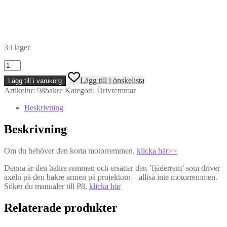
3 i lager
Eumig
P8
Lägg till i önskelista
Lägg till i varukorg
/
Artikelnr:
98bakre
Kategori:
Drivremmar
Automatic
/
Beskrivning
M
/
Beskrivning
Novo
mfl
-
Om du behöver den korta motorremmen,
klicka här>>
Bakre
rem
Denna är den bakre remmen och ersätter den ’fjäderrem’ som driver
(ej
axeln på den bakre armen på projektorn – alltså inte motorremmen.
motor)
Söker du manualer till P8,
klicka här
mängd
Relaterade produkter