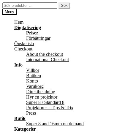
Hoppa
Hoppa
Sök
Sök
till
till
efter:
Meny
navigering
innehåll
Hem
Digitalisering
Priser
Förbättringar
Önskelista
Checkout
About the checkout
International Checkout
Info
Villkor
Butiken
Konto
Varukorg
Direktbetalning
Hyr en projektor
Super 8 / Standard 8
Projektorer – Tips & Trix
Press
Butik
Super 8 and 16mm on demand
Kategorier