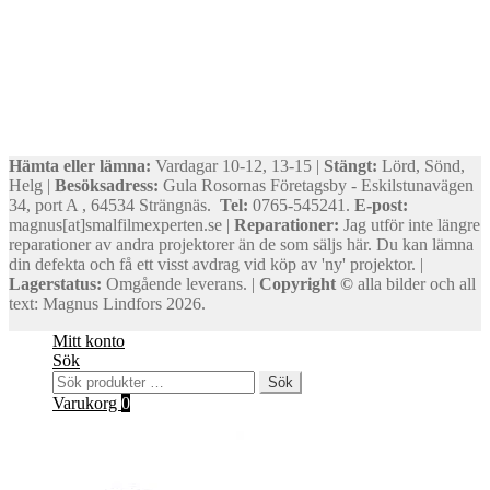
Hämta eller lämna:
Vardagar 10-12, 13-15 |
Stängt:
Lörd, Sönd,
Helg |
Besöksadress:
Gula Rosornas Företagsby - Eskilstunavägen
34, port A , 64534 Strängnäs.
Tel:
0765-545241.
E-post:
magnus[at]smalfilmexperten.se |
Reparationer:
Jag utför inte längre
reparationer av andra projektorer än de som säljs här. Du kan lämna
din defekta och få ett visst avdrag vid köp av 'ny' projektor. |
Lagerstatus:
Omgående leverans. |
Copyright ©
alla bilder och all
text: Magnus Lindfors 2026.
Mitt konto
Sök
Sök
Sök
efter:
Varukorg
0