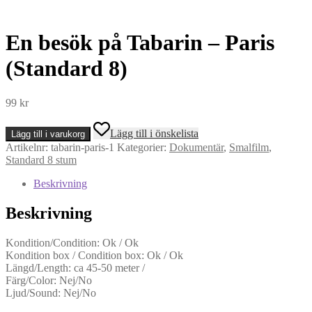
En besök på Tabarin – Paris
(Standard 8)
99
kr
En
Lägg till i önskelista
Lägg till i varukorg
besök
Artikelnr:
tabarin-paris-1
Kategorier:
Dokumentär
,
Smalfilm
,
på
Standard 8 stum
Tabarin
-
Beskrivning
Paris
(Standard
Beskrivning
8)
mängd
Kondition/Condition: Ok / Ok
Kondition box / Condition box: Ok / Ok
Längd/Length: ca 45-50 meter /
Färg/Color: Nej/No
Ljud/Sound: Nej/No