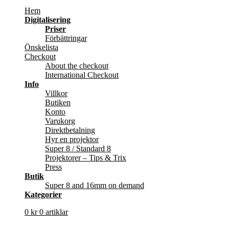
Hem
Digitalisering
Priser
Förbättringar
Önskelista
Checkout
About the checkout
International Checkout
Info
Villkor
Butiken
Konto
Varukorg
Direktbetalning
Hyr en projektor
Super 8 / Standard 8
Projektorer – Tips & Trix
Press
Butik
Super 8 and 16mm on demand
Kategorier
0
kr
0 artiklar