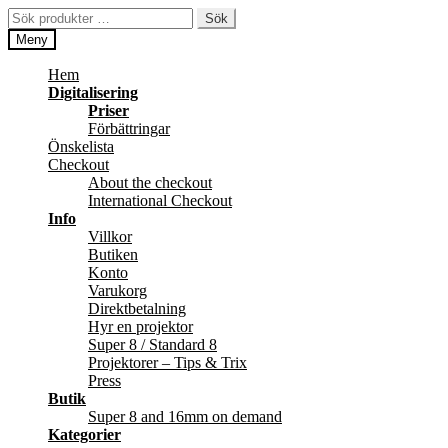
Hoppa
Hoppa
Sök
Sök
till
till
efter:
Meny
navigering
innehåll
Hem
Digitalisering
Priser
Förbättringar
Önskelista
Checkout
About the checkout
International Checkout
Info
Villkor
Butiken
Konto
Varukorg
Direktbetalning
Hyr en projektor
Super 8 / Standard 8
Projektorer – Tips & Trix
Press
Butik
Super 8 and 16mm on demand
Kategorier