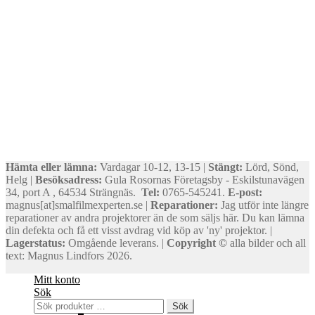
Hämta eller lämna:
Vardagar 10-12, 13-15 |
Stängt:
Lörd, Sönd,
Helg |
Besöksadress:
Gula Rosornas Företagsby - Eskilstunavägen
34, port A , 64534 Strängnäs.
Tel:
0765-545241.
E-post:
magnus[at]smalfilmexperten.se |
Reparationer:
Jag utför inte längre
reparationer av andra projektorer än de som säljs här. Du kan lämna
din defekta och få ett visst avdrag vid köp av 'ny' projektor. |
Lagerstatus:
Omgående leverans. |
Copyright ©
alla bilder och all
text: Magnus Lindfors 2026.
Mitt konto
Sök
Sök
Sök