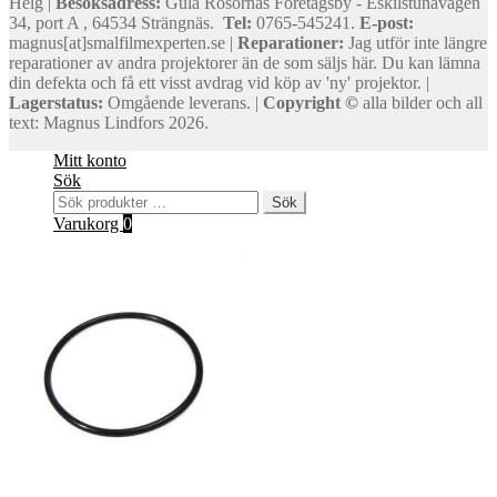
Helg |
Besöksadress:
Gula Rosornas Företagsby - Eskilstunavägen
34, port A , 64534 Strängnäs.
Tel:
0765-545241.
E-post:
magnus[at]smalfilmexperten.se |
Reparationer:
Jag utför inte längre
reparationer av andra projektorer än de som säljs här. Du kan lämna
din defekta och få ett visst avdrag vid köp av 'ny' projektor. |
Lagerstatus:
Omgående leverans. |
Copyright ©
alla bilder och all
text: Magnus Lindfors 2026.
Mitt konto
Sök
Sök
Sök
efter:
Varukorg
0