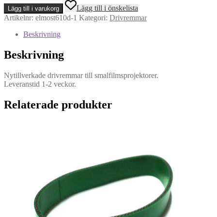
modell
Lägg till i önskelista
Lägg till i varukorg
ST
Artikelnr:
elmost610d-1
Kategori:
Drivremmar
800
-
Beskrivning
Drivrem
mängd
Beskrivning
Nytillverkade drivremmar till smalfilmsprojektorer.
Leveranstid 1-2 veckor.
Relaterade produkter