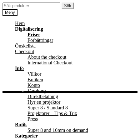
Hoppa
Hoppa
Sök
Sök
till
till
efter:
Meny
navigering
innehåll
Hem
Digitalisering
Priser
Förbättringar
Önskelista
Checkout
About the checkout
International Checkout
Info
Villkor
Butiken
Konto
Varukorg
Direktbetalning
Hyr en projektor
Super 8 / Standard 8
Projektorer – Tips & Trix
Press
Butik
Super 8 and 16mm on demand
Kategorier