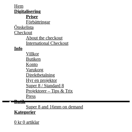
Hem
Digitalisering
Priser
Förbättringar
Önskelista
Checkout
About the checkout
International Checkout
Info
Villkor
Butiken
Konto
Varukorg
Direktbetalning
Hyr en projektor
Super 8 / Standard 8
Projektorer – Tips & Trix
Press
Butik
Super 8 and 16mm on demand
Kategorier
0
kr
0 artiklar