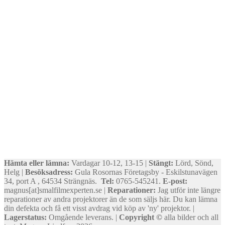
Hämta eller lämna:
Vardagar 10-12, 13-15 |
Stängt:
Lörd, Sönd,
Helg |
Besöksadress:
Gula Rosornas Företagsby - Eskilstunavägen
34, port A , 64534 Strängnäs.
Tel:
0765-545241.
E-post:
magnus[at]smalfilmexperten.se |
Reparationer:
Jag utför inte längre
reparationer av andra projektorer än de som säljs här. Du kan lämna
din defekta och få ett visst avdrag vid köp av 'ny' projektor. |
Lagerstatus:
Omgående leverans. |
Copyright ©
alla bilder och all