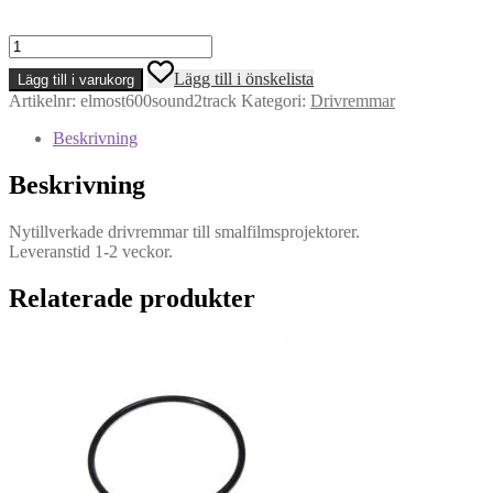
Elmo
modell
Lägg till i önskelista
Lägg till i varukorg
ST
Artikelnr:
elmost600sound2track
Kategori:
Drivremmar
600
D
Beskrivning
Sound
2
Beskrivning
Track
-
Drivrem
Nytillverkade drivremmar till smalfilmsprojektorer.
mängd
Leveranstid 1-2 veckor.
Relaterade produkter