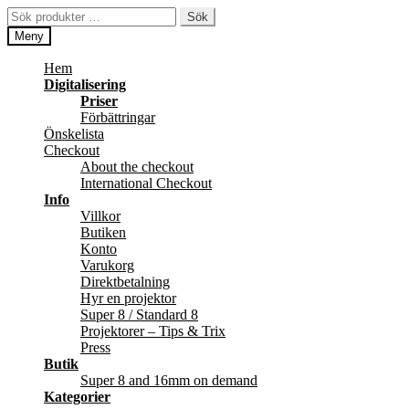
Hoppa
Hoppa
Sök
Sök
till
till
efter:
Meny
navigering
innehåll
Hem
Digitalisering
Priser
Förbättringar
Önskelista
Checkout
About the checkout
International Checkout
Info
Villkor
Butiken
Konto
Varukorg
Direktbetalning
Hyr en projektor
Super 8 / Standard 8
Projektorer – Tips & Trix
Press
Butik
Super 8 and 16mm on demand
Kategorier