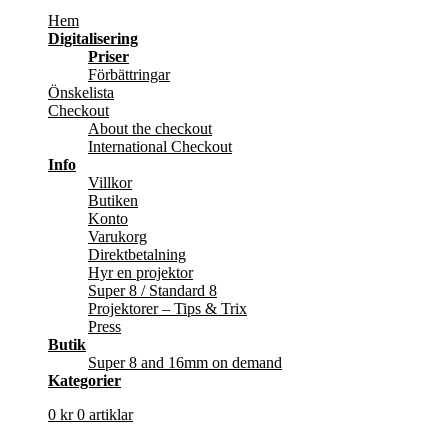
Hem
Digitalisering
Priser
Förbättringar
Önskelista
Checkout
About the checkout
International Checkout
Info
Villkor
Butiken
Konto
Varukorg
Direktbetalning
Hyr en projektor
Super 8 / Standard 8
Projektorer – Tips & Trix
Press
Butik
Super 8 and 16mm on demand
Kategorier
0
kr
0 artiklar