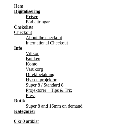
Hem
Digitalisering
Priser
Förbättringar
Önskelista
Checkout
About the checkout
International Checkout
Info
Villkor
Butiken
Konto
Varukorg
Direktbetalning
Hyr en projektor
Super 8 / Standard 8
Projektorer – Tips & Trix
Press
Butik
Super 8 and 16mm on demand
Kategorier
0
kr
0 artiklar