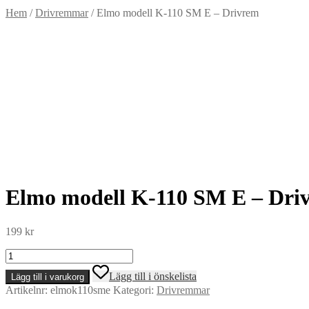
Hem
/
Drivremmar
/
Elmo modell K-110 SM E – Drivrem
Elmo modell K-110 SM E – Dri
199
kr
Elmo
modell
Lägg till i önskelista
Lägg till i varukorg
K-
Artikelnr:
elmok110sme
Kategori:
Drivremmar
110
SM