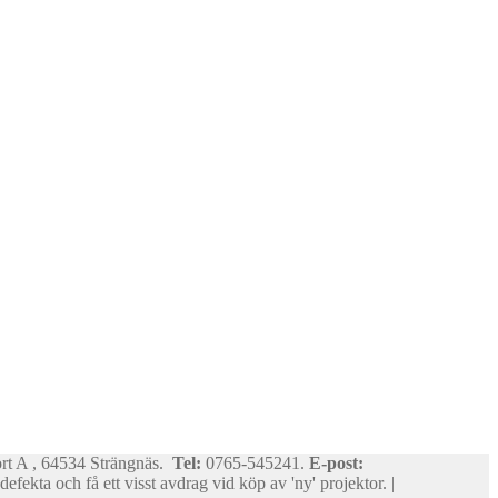
ort A , 64534 Strängnäs.
Tel:
0765-545241.
E-post:
efekta och få ett visst avdrag vid köp av 'ny' projektor. |