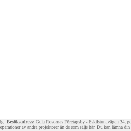
lg |
Besöksadress:
Gula Rosornas Företagsby - Eskilstunavägen 34, p
reparationer av andra projektorer än de som säljs här. Du kan lämna din d