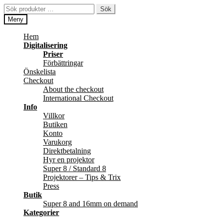
Hoppa
Hoppa
Sök
Sök
till
till
efter:
Meny
navigering
innehåll
Hem
Digitalisering
Priser
Förbättringar
Önskelista
Checkout
About the checkout
International Checkout
Info
Villkor
Butiken
Konto
Varukorg
Direktbetalning
Hyr en projektor
Super 8 / Standard 8
Projektorer – Tips & Trix
Press
Butik
Super 8 and 16mm on demand
Kategorier