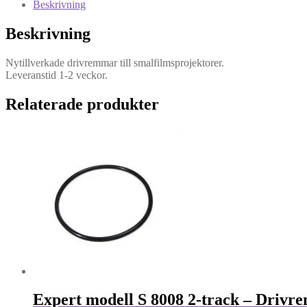
Beskrivning
E
-
Beskrivning
Drivrem
mängd
Nytillverkade drivremmar till smalfilmsprojektorer.
Leveranstid 1-2 veckor.
Relaterade produkter
Expert modell S 8008 2-track – Drivr