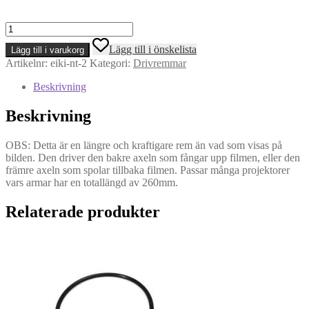
Eiki
NT-
Lägg till i önskelista
Lägg till i varukorg
2
Artikelnr:
eiki-nt-2
Kategori:
Drivremmar
mfl
-
Beskrivning
Drivrem
för
Beskrivning
främre
eller
bakre
OBS: Detta är en längre och kraftigare rem än vad som visas på
axelarm
bilden. Den driver den bakre axeln som fångar upp filmen, eller den
mängd
främre axeln som spolar tillbaka filmen. Passar många projektorer
vars armar har en totallängd av 260mm.
Relaterade produkter