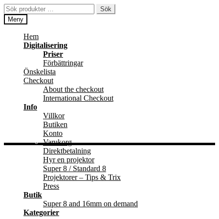
Hoppa
Hoppa
Sök
Sök
till
till
efter:
Meny
navigering
innehåll
Hem
Digitalisering
Priser
Förbättringar
Önskelista
Checkout
About the checkout
International Checkout
Info
Villkor
Butiken
Konto
Varukorg
Direktbetalning
Hyr en projektor
Super 8 / Standard 8
Projektorer – Tips & Trix
Press
Butik
Super 8 and 16mm on demand
Kategorier