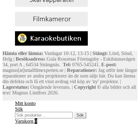
Hämta eller lämna:
Vardagar 10-12, 13-15 |
Stängt:
Lörd, Sönd,
Helg |
Besöksadress:
Gula Rosornas Företagsby - Eskilstunavägen
34, port A , 64534 Strängnäs.
Tel:
0765-545241.
E-post:
magnus[at]smalfilmexperten.se |
Reparationer:
Jag utför inte längre
reparationer av andra projektorer än de som säljs här. Du kan lämna
din defekta och få ett visst avdrag vid köp av 'ny' projektor. |
Lagerstatus:
Omgående leverans. |
Copyright ©
alla bilder och all
text: Magnus Lindfors 2026.
Mitt konto
Sök
Sök
Sök
efter:
Varukorg
0