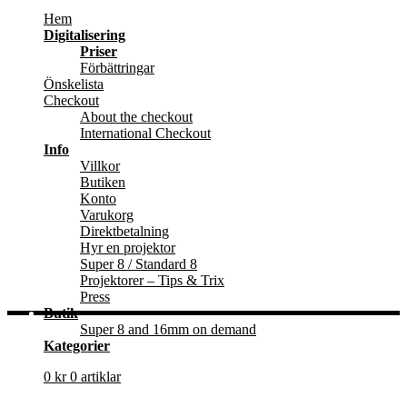
Hem
Digitalisering
Priser
Förbättringar
Önskelista
Checkout
About the checkout
International Checkout
Info
Villkor
Butiken
Konto
Varukorg
Direktbetalning
Hyr en projektor
Super 8 / Standard 8
Projektorer – Tips & Trix
Press
Butik
Super 8 and 16mm on demand
Kategorier
0
kr
0 artiklar