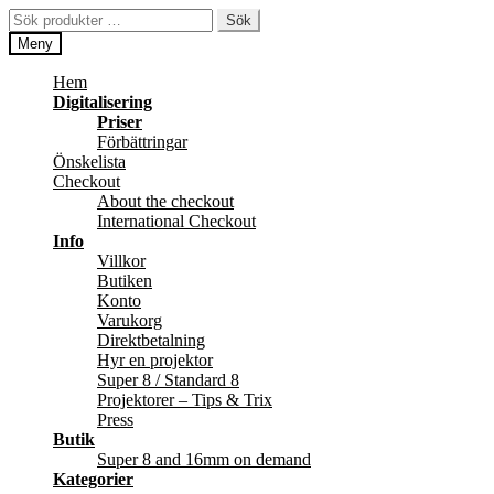
Hoppa
Hoppa
Sök
Sök
till
till
efter:
Meny
navigering
innehåll
Hem
Digitalisering
Priser
Förbättringar
Önskelista
Checkout
About the checkout
International Checkout
Info
Villkor
Butiken
Konto
Varukorg
Direktbetalning
Hyr en projektor
Super 8 / Standard 8
Projektorer – Tips & Trix
Press
Butik
Super 8 and 16mm on demand
Kategorier