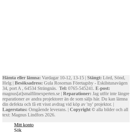
Hämta eller lämna:
Vardagar 10-12, 13-15 |
Stängt:
Lörd, Sönd,
Helg |
Besöksadress:
Gula Rosornas Företagsby - Eskilstunavägen
34, port A , 64534 Strängnäs.
Tel:
0765-545241.
E-post:
magnus[at]smalfilmexperten.se |
Reparationer:
Jag utför inte längre
reparationer av andra projektorer än de som säljs här. Du kan lämna
din defekta och få ett visst avdrag vid köp av 'ny' projektor. |
Lagerstatus:
Omgående leverans. |
Copyright ©
alla bilder och all
text: Magnus Lindfors 2026.
Mitt konto
Sök