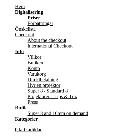
Hem
Digitalisering
Priser
Förbättringar
Önskelista
Checkout
About the checkout
International Checkout
Info
Villkor
Butiken
Konto
Varukorg
Direktbetalning
Hyr en projektor
Super 8 / Standard 8
Projektorer – Tips & Trix
Press
Butik
Super 8 and 16mm on demand
Kategorier
0
kr
0 artiklar