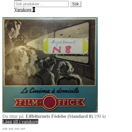
Sök
Sök
efter:
Varukorg
0
Du tittar på:
Eiffeltornets Födelse (Standard 8)
199
kr
Lägg till i varukorg