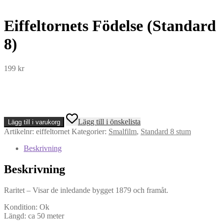
Eiffeltornets Födelse (Standard
8)
199
kr
Eiffeltornets
Lägg till i önskelista
Lägg till i varukorg
Födelse
Artikelnr:
eiffeltornet
Kategorier:
Smalfilm
,
Standard 8 stum
(Standard
8)
Beskrivning
mängd
Beskrivning
Raritet – Visar de inledande bygget 1879 och framåt.
Kondition: Ok
Längd: ca 50 meter