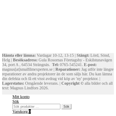
Hämta eller lämna:
Vardagar 10-12, 13-15 |
Stängt:
Lörd, Sönd,
Helg |
Besöksadress:
Gula Rosornas Företagsby - Eskilstunavägen
34, port A , 64534 Strängnäs.
Tel:
0765-545241.
E-post:
magnus[at]smalfilmexperten.se |
Reparationer:
Jag utför inte längre
reparationer av andra projektorer än de som säljs här. Du kan lämna
din defekta och få ett visst avdrag vid köp av 'ny' projektor. |
Lagerstatus:
Omgående leverans. |
Copyright ©
alla bilder och all
text: Magnus Lindfors 2026.
Mitt konto
Sök
Sök
Sök
efter:
Varukorg
0