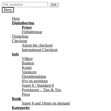
Hoppa
Hoppa
Sök
Sök
till
till
efter:
Meny
navigering
innehåll
Hem
Digitalisering
Priser
Förbättringar
Önskelista
Checkout
About the checkout
International Checkout
Info
Villkor
Butiken
Konto
Varukorg
Direktbetalning
Hyr en projektor
Super 8 / Standard 8
Projektorer – Tips & Trix
Press
Butik
Super 8 and 16mm on demand
Kategorier