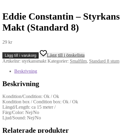
Eddie Constantin – Styrkans
Makt (Standard 8)
29
kr
Eddie
Lägg till i önskelista
Lägg till i varukorg
Constantin
Artikelnr:
styrkansmakt
Kategorier:
Smalfilm
,
Standard 8 stum
-
Styrkans
Beskrivning
Makt
(Standard
Beskrivning
8)
mängd
Kondition/Condition: Ok / Ok
Kondition box / Condition box: Ok / Ok
Längd/Length: ca 15 meter /
Färg/Color: Nej/No
Ljud/Sound: Nej/No
Relaterade produkter