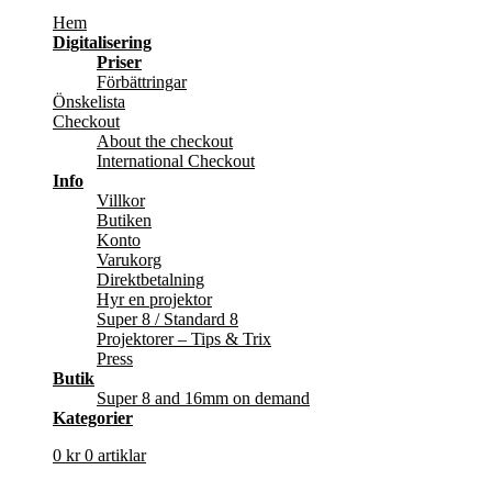
Hem
Digitalisering
Priser
Förbättringar
Önskelista
Checkout
About the checkout
International Checkout
Info
Villkor
Butiken
Konto
Varukorg
Direktbetalning
Hyr en projektor
Super 8 / Standard 8
Projektorer – Tips & Trix
Press
Butik
Super 8 and 16mm on demand
Kategorier
0
kr
0 artiklar