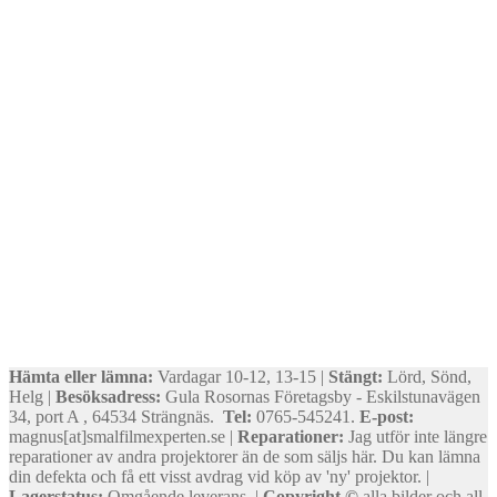
Hämta eller lämna:
Vardagar 10-12, 13-15 |
Stängt:
Lörd, Sönd,
Helg |
Besöksadress:
Gula Rosornas Företagsby - Eskilstunavägen
34, port A , 64534 Strängnäs.
Tel:
0765-545241.
E-post:
magnus[at]smalfilmexperten.se |
Reparationer:
Jag utför inte längre
reparationer av andra projektorer än de som säljs här. Du kan lämna
din defekta och få ett visst avdrag vid köp av 'ny' projektor. |
Lagerstatus:
Omgående leverans. |
Copyright ©
alla bilder och all