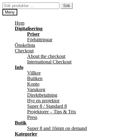
Hoppa
Hoppa
Sök
Sök
till
till
efter:
Meny
navigering
innehåll
Hem
Digitalisering
Priser
Förbättringar
Önskelista
Checkout
About the checkout
International Checkout
Info
Villkor
Butiken
Konto
Varukorg
Direktbetalning
Hyr en projektor
Super 8 / Standard 8
Projektorer – Tips & Trix
Press
Butik
Super 8 and 16mm on demand
Kategorier