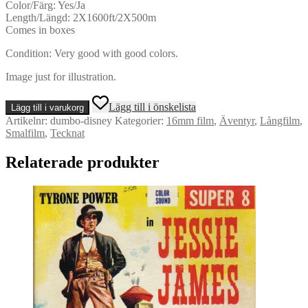
Color/Färg: Yes/Ja
Length/Längd: 2X1600ft/2X500m
Comes in boxes
Condition: Very good with good colors.
Image just for illustration.
Dumbo
Lägg till i önskelista
Lägg till i varukorg
The
Artikelnr:
dumbo-disney
Kategorier:
16mm film
,
Äventyr
,
Långfilm
,
Elephant
Smalfilm
,
Tecknat
-
16mm
Relaterade produkter
-
Full
feature
mängd