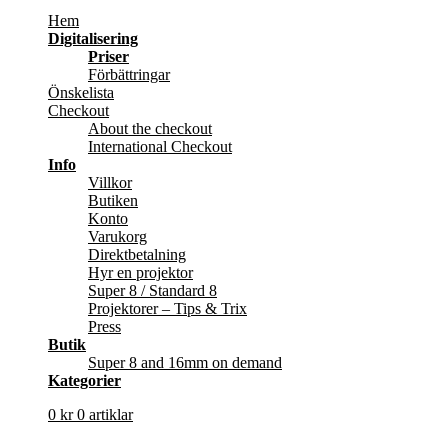
Hem
Digitalisering
Priser
Förbättringar
Önskelista
Checkout
About the checkout
International Checkout
Info
Villkor
Butiken
Konto
Varukorg
Direktbetalning
Hyr en projektor
Super 8 / Standard 8
Projektorer – Tips & Trix
Press
Butik
Super 8 and 16mm on demand
Kategorier
0
kr
0 artiklar