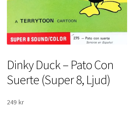
International Checkout
Info
Villkor
Butiken
Dinky Duck – Pato Con
Konto
Suerte (Super 8, Ljud)
Varukorg
Direktbetalning
249
kr
Hyr en projektor
Super 8 / Standard 8