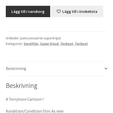
Dinky
Lägg till i varukorg
Lägg till i önskelista
Projektorer – Tips & Trix
Duck
-
Press
Pato
Con
Artikelnr:
patoconsuerte-super8-ljud
Butik
Suerte
Kategorier:
Smalfilm
,
Super 8 ljud
,
Tecknat
,
Tecknat
(Super
Super 8 and 16mm on demand
8,
Ljud)
mängd
Kategorier
Beskrivning
Beskrivning
A Terrytoon Cartoon !
Kondition/Condition film: As new