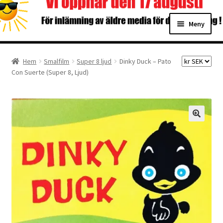
Hoppa
Hoppa
Meny
till
till
navigering
innehåll
Hem
Hem
Smalfilm
Super 8 ljud
Dinky Duck – Pato
Con Suerte (Super 8, Ljud)
Digitalisering
Priser
Förbättringar
Önskelista
Checkout
About the checkout