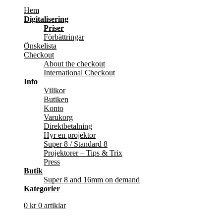
Hem
Digitalisering
Priser
Förbättringar
Önskelista
Checkout
About the checkout
International Checkout
Info
Villkor
Butiken
Konto
Varukorg
Direktbetalning
Hyr en projektor
Super 8 / Standard 8
Projektorer – Tips & Trix
Press
Butik
Super 8 and 16mm on demand
Kategorier
0
kr
0 artiklar