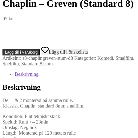
Chaplin – Greven (Standard 8)
95
kr
Chaplin
Lägg till i önskelista
Lägg till i varukorg
-
Artikelnr:
s8-chaplingreven-stum-d8
Kategorier:
Komedi
,
Smalfilm
,
Greven
Spelfilm
,
Standard 8 stum
(Standard
8)
Beskrivning
mängd
Beskrivning
Del 1 & 2 monterad på samma rulle.
Klassisk Chaplin, standard 8mm smalfilm.
Kondition: Fint tekniskt skick
Speltid: Runt +/- 23min
Omslag: Nej, box
Längd: Monterad på 120 meters rulle