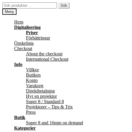
Hoppa
Hoppa
Sök
Sök
till
till
efter:
Meny
navigering
innehåll
Hem
Digitalisering
Priser
Förbättringar
Önskelista
Checkout
About the checkout
International Checkout
Info
Villkor
Butiken
Konto
Varukorg
Direktbetalning
Hyr en projektor
Super 8 / Standard 8
Projektorer – Tips & Trix
Press
Butik
Super 8 and 16mm on demand
Kategorier