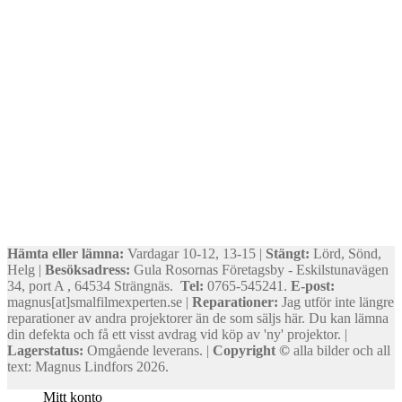
Hämta eller lämna:
Vardagar 10-12, 13-15 |
Stängt:
Lörd, Sönd,
Helg |
Besöksadress:
Gula Rosornas Företagsby - Eskilstunavägen
34, port A , 64534 Strängnäs.
Tel:
0765-545241.
E-post:
magnus[at]smalfilmexperten.se |
Reparationer:
Jag utför inte längre
reparationer av andra projektorer än de som säljs här. Du kan lämna
din defekta och få ett visst avdrag vid köp av 'ny' projektor. |
Lagerstatus:
Omgående leverans. |
Copyright ©
alla bilder och all
text: Magnus Lindfors 2026.
Mitt konto