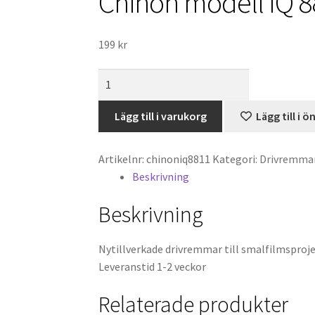
Chinon modell IQ 8
199
kr
Chinon
modell
IQ
Lägg till i varukorg
Lägg till i ö
8811
-
Artikelnr:
chinoniq8811
Kategori:
Drivremma
Drivrem
Beskrivning
mängd
Beskrivning
Nytillverkade drivremmar till smalfilmsproje
Leveranstid 1-2 veckor
Relaterade produkter