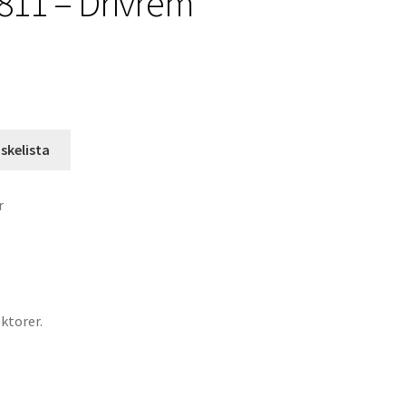
811 – Drivrem
nskelista
r
ktorer.