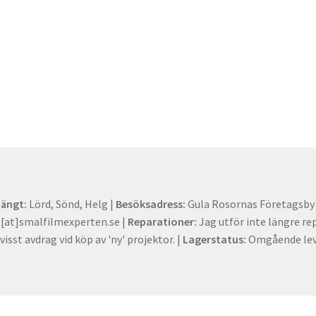
tängt:
Lörd, Sönd, Helg |
Besöksadress:
Gula Rosornas Företagsby -
at]smalfilmexperten.se |
Reparationer:
Jag utför inte längre re
visst avdrag vid köp av 'ny' projektor. |
Lagerstatus:
Omgående lev