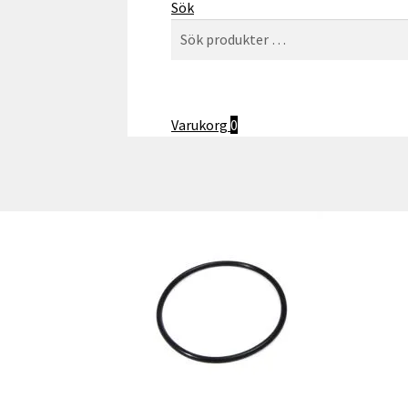
Sök
Sök
Sök
efter:
Varukorg
0