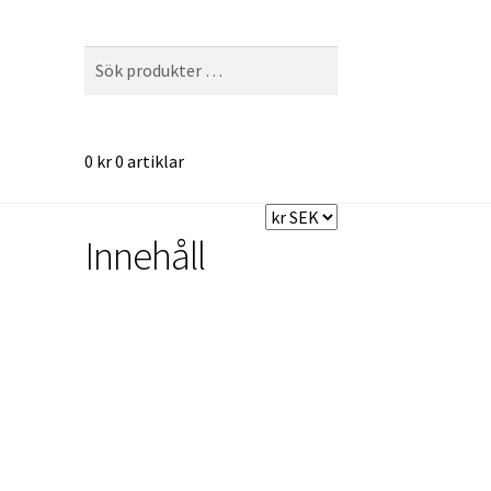
Sök
Sök
efter:
0
kr
0 artiklar
Innehåll