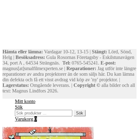
Hämta eller lämna:
Vardagar 10-12, 13-15 |
Stängt:
Lörd, Sönd,
Helg |
Besöksadress:
Gula Rosornas Företagsby - Eskilstunavägen
34, port A , 64534 Strängnäs.
Tel:
0765-545241.
E-post:
magnus[at]smalfilmexperten.se |
Reparationer:
Jag utför inte längre
reparationer av andra projektorer än de som säljs här. Du kan lämna
din defekta och få ett visst avdrag vid köp av 'ny' projektor. |
Lagerstatus:
Omgående leverans. |
Copyright ©
alla bilder och all
text: Magnus Lindfors 2026.
Mitt konto
Sök
Sök
Sök
efter:
Varukorg
0