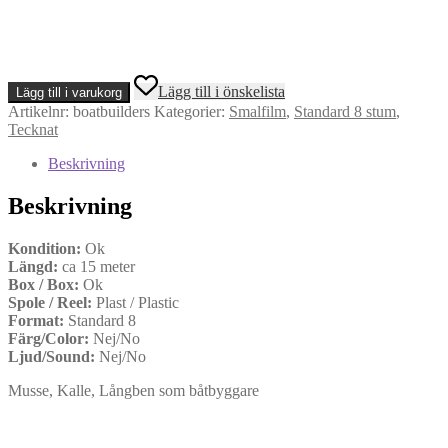
Boat
Lägg till i önskelista
Lägg till i varukorg
Builders
Artikelnr:
boatbuilders
Kategorier:
Smalfilm
,
Standard 8 stum
,
(Standard
Tecknat
8)
mängd
Beskrivning
Beskrivning
Kondition:
Ok
Längd:
ca 15 meter
Box / Box:
Ok
Spole / Reel:
Plast / Plastic
Format:
Standard 8
Färg/Color:
Nej/No
Ljud/Sound:
Nej/No
Musse, Kalle, Långben som båtbyggare