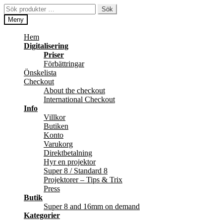
Hoppa
Hoppa
Sök
Sök
till
till
efter:
Meny
navigering
innehåll
Hem
Digitalisering
Priser
Förbättringar
Önskelista
Checkout
About the checkout
International Checkout
Info
Villkor
Butiken
Konto
Varukorg
Direktbetalning
Hyr en projektor
Super 8 / Standard 8
Projektorer – Tips & Trix
Press
Butik
Super 8 and 16mm on demand
Kategorier