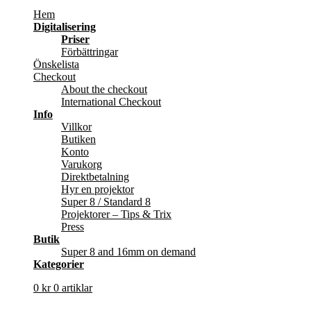
Hem
Digitalisering
Priser
Förbättringar
Önskelista
Checkout
About the checkout
International Checkout
Info
Villkor
Butiken
Konto
Varukorg
Direktbetalning
Hyr en projektor
Super 8 / Standard 8
Projektorer – Tips & Trix
Press
Butik
Super 8 and 16mm on demand
Kategorier
0
kr
0 artiklar