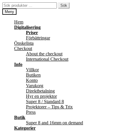
Hoppa
Hoppa
Sök
Sök
till
till
efter:
Meny
navigering
innehåll
Hem
Digitalisering
Priser
Förbättringar
Önskelista
Checkout
About the checkout
International Checkout
Info
Villkor
Butiken
Konto
Varukorg
Direktbetalning
Hyr en projektor
Super 8 / Standard 8
Projektorer – Tips & Trix
Press
Butik
Super 8 and 16mm on demand
Kategorier