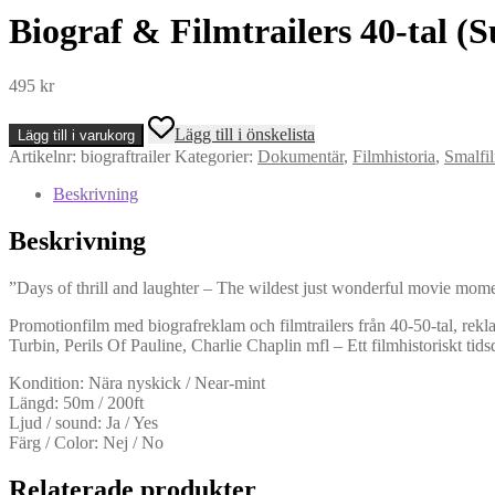
Biograf & Filmtrailers 40-tal (S
495
kr
Biograf
Lägg till i önskelista
Lägg till i varukorg
&
Artikelnr:
biograftrailer
Kategorier:
Dokumentär
,
Filmhistoria
,
Smalfi
Filmtrailers
40-
Beskrivning
tal
(Super
Beskrivning
8,
ljud)
mängd
”Days of thrill and laughter – The wildest just wonderful movie mom
Promotionfilm med biografreklam och filmtrailers från 40-50-tal, re
Turbin, Perils Of Pauline, Charlie Chaplin mfl – Ett filmhistoriskt ti
Kondition: Nära nyskick / Near-mint
Längd: 50m / 200ft
Ljud / sound: Ja / Yes
Färg / Color: Nej / No
Relaterade produkter