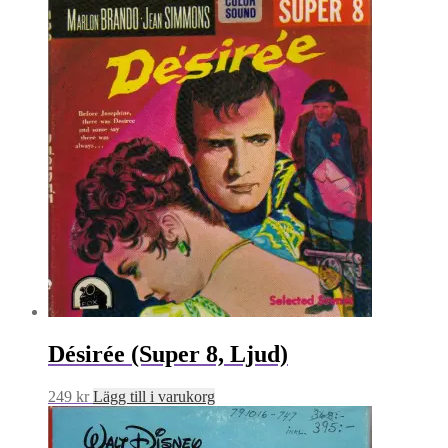
Désirée (Super 8, Ljud)
249
kr
Lägg till i varukorg