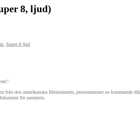
uper 8, ljud)
lm
,
Super 8 ljud
ents”
klam från den amerikanska filmindustrin, presentationer av kommande 
dsdokument för samlaren.