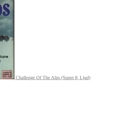
Challenge Of The Alps (Super 8, Ljud)