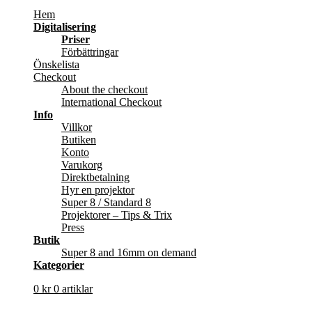
Hem
Digitalisering
Priser
Förbättringar
Önskelista
Checkout
About the checkout
International Checkout
Info
Villkor
Butiken
Konto
Varukorg
Direktbetalning
Hyr en projektor
Super 8 / Standard 8
Projektorer – Tips & Trix
Press
Butik
Super 8 and 16mm on demand
Kategorier
0
kr
0 artiklar